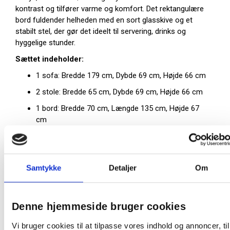
kontrast og tilfører varme og komfort. Det rektangulære
bord fuldender helheden med en sort glasskive og et
stabilt stel, der gør det ideelt til servering, drinks og
hyggelige stunder.
Sættet indeholder:
1 sofa: Bredde 179 cm, Dybde 69 cm, Højde 66 cm
2 stole: Bredde 65 cm, Dybde 69 cm, Højde 66 cm
1 bord: Bredde 70 cm, Længde 135 cm, Højde 67
cm
Inkl. hynder i beige
Materialer:
Samtykke
Detaljer
Om
Stel: Sort pulverlakeret stål
Hynder: Polyester
Bordplade: Sort glas
Denne hjemmeside bruger cookies
Mål og detaljer:
Vi bruger cookies til at tilpasse vores indhold og annoncer, til