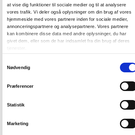
Armstøtternes højde: 20 cm
at vise dig funktioner til sociale medier og til at analysere
vores trafik. Vi deler også oplysninger om din brug af vores
Armstøtternes bredde: 3,5 cm
hjemmeside med vores partnere inden for sociale medier,
Farver: Beige hynder, sort stel og bord
annonceringspartnere og analysepartnere. Vores partnere
Catania loungemøbler er det perfekte valg for dig, der vil
kan kombinere disse data med andre oplysninger, du har
skabe en afslappet og stilfuld stemning udendørs.
givet dem, eller som de har indsamlet fra din brug af deres
Uanset om du bruger det til kaffe med vennerne eller
tjenester.
stille stunder i solen, tilbyder det både funktion og
design, der holder hele sommeren.
Samtykkevalg
Nødvendig
På lager:
113 sæt
Præferencer
Farve:
Sort
Producent:
Venture Home
Statistik
Variant:
Loungesæt
Marketing