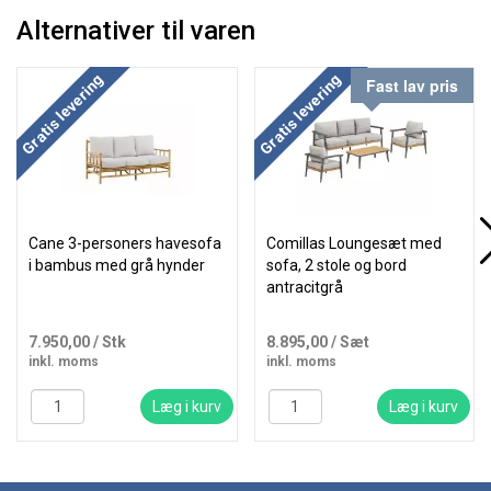
Alternativer til varen
Gratis levering
Gratis levering
Fast lav pris
Cane 3-personers havesofa
Comillas Loungesæt med
i bambus med grå hynder
sofa, 2 stole og bord
antracitgrå
7.950,00
/ Stk
8.895,00
/ Sæt
inkl. moms
inkl. moms
Læg i kurv
Læg i kurv