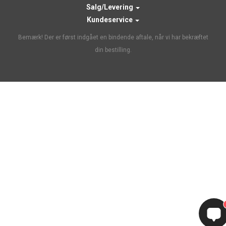
Salg/Levering
Kundeservice
Bemærk! Der er først indgået en bindende aftale, når vi har bekræftet
din bestilling.