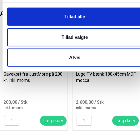
Andre kunder købte også
Tillad alle
Gratis levering
Tillad valgte
Afvis
Gavekort fra JustMore på 200
Lugo TV bænk 180x45cm MDF
kr. inkl. moms
mocca
200,00
/ Stk
2.600,00
/ Stk
inkl. moms
inkl. moms
Læg i kurv
Læg i kurv