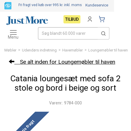
Fri fragt ved køb over 995 kr.
inkl. moms
Kundeservice
TILBUD
Toggle
navigation
Menu
>
>
>
Møbler
Udendørs indretning
Havemøbler
Loungemøbler til haven
Se alt inden for Loungemøbler til haven
Catania loungesæt med sofa 2
stole og bord i beige og sort
Varenr.: 9784-000
Gratis fragt