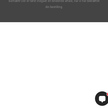
Bemærk! Der er først indgået en bindende aftale, når vi har bekræftet
din bestilling.