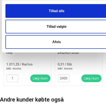
Køb mere og spar
Køb mere og spar
Gratis levering
Tillad alle
Tillad valgte
Afvis
Tork Xpressnap N4 Extra
Duni Ecoecho kaffeserviet
Soft servietter 15850 2-lags
2-lags nyfiber 1/4 fold,
hvid
24x24cm brun
1.011,25
/ Karton
0,31
/ Stk
inkl. moms
inkl. moms
Læg i kurv
Læg i kurv
Andre kunder købte også