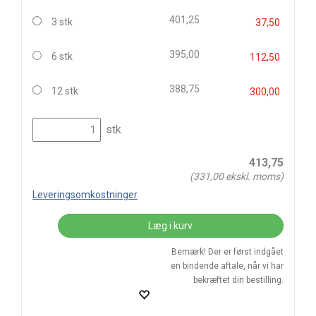
401,25
3 stk
37,50
395,00
6 stk
112,50
388,75
12 stk
300,00
stk
413,75
(
331,00
ekskl. moms)
Leveringsomkostninger
Læg i kurv
Bemærk! Der er først indgået
en bindende aftale, når vi har
bekræftet din bestilling.