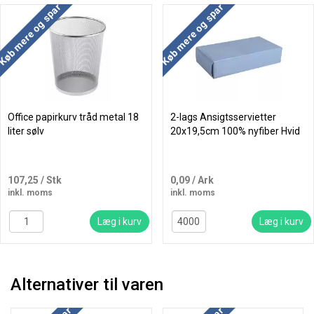
Køb mere og spar
Køb mere og spar
Office papirkurv tråd metal 18
2-lags Ansigtsservietter
liter sølv
20x19,5cm 100% nyfiber Hvid
107,25
/ Stk
0,09
/ Ark
inkl. moms
inkl. moms
Læg i kurv
Læg i kurv
Alternativer til varen