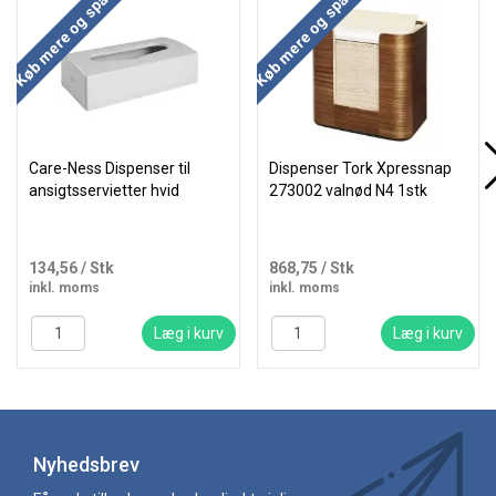
Køb mere og spar
Køb mere og spar
Care-Ness Dispenser til
Dispenser Tork Xpressnap
ansigtsservietter hvid
273002 valnød N4 1stk
134,56
/ Stk
868,75
/ Stk
inkl. moms
inkl. moms
Læg i kurv
Læg i kurv
Nyhedsbrev