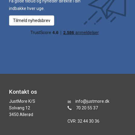
Få gode tilbud og nyheder direkte i din
indbakke hver uge.
Tilmeld nyhedsbrev
Kontakt os
JustMore K/S
info@justmore.dk
Solvang 12
70 20 55 37
3450 Allerød
CVR: 32 44 30 36