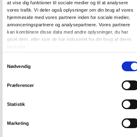
at vise dig funktioner til sociale medier og til at analysere
vores trafik. Vi deler også oplysninger om din brug af vores
hjemmeside med vores partnere inden for sociale medier,
annonceringspartnere og analysepartnere. Vores partnere
kan kombinere disse data med andre oplysninger, du har
Care-Ness Excellent ansigtsservietter hvid
givet dem, eller som de har indsamlet fra din brug af deres
2-lags 20x19,5cm
tjenester.
Samtykkevalg
0,10 / ark
Nødvendig
Læg i kurv
ark
Præferencer
Statistik
Marketing
Andre kunder købte også