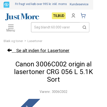
Fri fragt ved køb over 995 kr.
inkl. moms
Kundeservice
TILBUD
Toggle
navigation
Menu
>
Blæk og toner
Lasertoner
Se alt inden for Lasertoner
Canon 3006C002 origin al
lasertoner CRG 056 L 5.1K
Sort
Varenr.: 3006C002