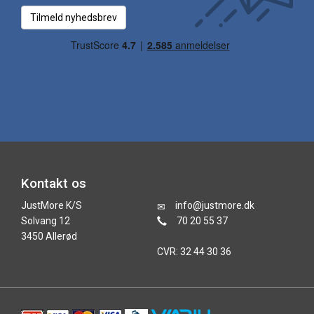
Tilmeld nyhedsbrev
Kontakt os
JustMore K/S
info@justmore.dk
Solvang 12
70 20 55 37
3450 Allerød
CVR: 32 44 30 36