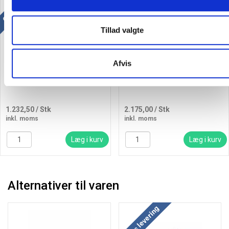
Gratis levering
Gratis levering
Tillad valgte
Afvis
HP 937 original blækpatron
HP 220X Original LaserJet
6C400NE 4-Pack
Toner Cartridge rød
1.232,50
/ Stk
2.175,00
/ Stk
inkl. moms
inkl. moms
Læg i kurv
Læg i kurv
Alternativer til varen
Gratis levering