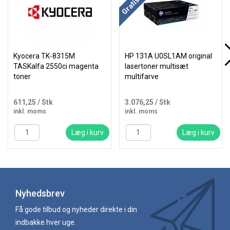
Kyocera TK-8315M
HP 131A U0SL1AM original
TASKalfa 2550ci magenta
lasertoner multisæt
toner
multifarve
611,25
/ Stk
3.076,25
/ Stk
inkl. moms
inkl. moms
Læg i kurv
Læg i kurv
Nyhedsbrev
Få gode tilbud og nyheder direkte i din
indbakke hver uge.