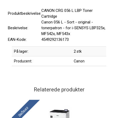
CANON CRG 056 L LBP Toner
Produktbeskrivelse:
Cartridge
Canon 056 L - Sort - original -
Beskrivelse:
tonerpatron - for i-SENSYS LBP325x,
MF542x, MF543x
EAN-Kode:
4549292136173
På lager:
2 stk
Producent:
Canon
Relaterede produkter
Skaffevare