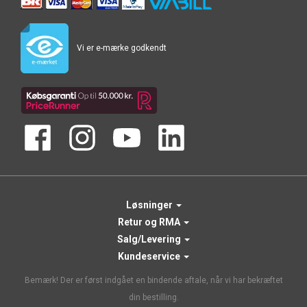
Vi er e-mærke godkendt
Løsninger
Retur og RMA
Salg/Levering
Kundeservice
Bemærk! Der er først indgået en bindende aftale, når vi har bekræftet
din bestilling.