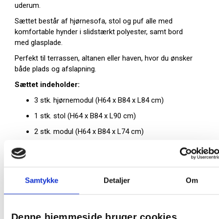
uderum.
Sættet består af hjørnesofa, stol og puf alle med
komfortable hynder i slidstærkt polyester, samt bord
med glasplade.
Perfekt til terrassen, altanen eller haven, hvor du ønsker
både plads og afslapning.
Sættet indeholder:
3 stk. hjørnemodul (H64 x B84 x L84 cm)
1 stk. stol (H64 x B84 x L90 cm)
2 stk. modul (H64 x B84 x L74 cm)
1 stk. puf med 12 cm hynde (H31 x B74 x L74 cm)
1 stk. bord med 5 mm hærdet glas (H31 x B68 x
L68 cm)
Samtykke
Detaljer
Om
Med Calvi loungesættet får du både komfort, stil og
plads til afslapning i solen eller hyggelige stunder med
venner og familie.
Denne hjemmeside bruger cookies