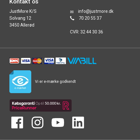
Kontakt os
JustMore K/S
info@justmore.dk
Solvang 12
70 20 55 37
3450 Allerød
CVR: 32 44 30 36
Vi er e-mærke godkendt