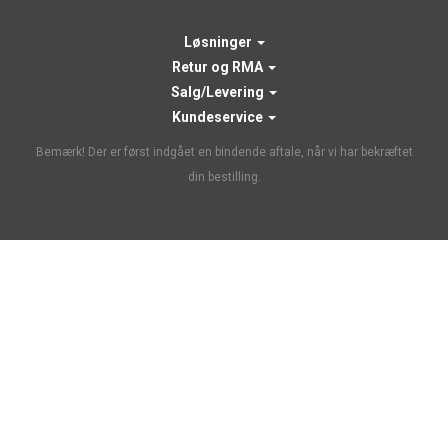
Løsninger
Retur og RMA
Salg/Levering
Kundeservice
Bemærk! Der er først indgået en bindende aftale, når vi har bekræftet
din bestilling.