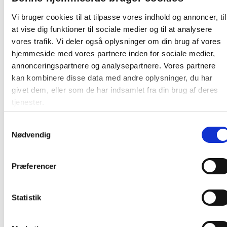
Materiale: PE Rattan, Stål, Glas, Polyester
Vi bruger cookies til at tilpasse vores indhold og annoncer, til
Steltype: Stålben
at vise dig funktioner til sociale medier og til at analysere
Stoftype: Polyester
Længde:
169 / 68 / 68 / 60 cm
vores trafik. Vi deler også oplysninger om din brug af vores
Bredde: 318 / 68 / 68 / 60 cm
hjemmeside med vores partnere inden for sociale medier,
Højde: 64 / 64 / 31 / 31 cm
annonceringspartnere og analysepartnere. Vores partnere
Vægt: 106 kg
kan kombinere disse data med andre oplysninger, du har
Farve: Kubu / Grå
givet dem, eller som de har indsamlet fra din brug af deres
tjenester.
Farve:
Natur
Samtykkevalg
Oprindelsesland:
Kina
Nødvendig
Producent:
House Nordic
Præferencer
Skal samles:
Adskilt
Variant:
Loungesæt
Statistik
Montagevejledning