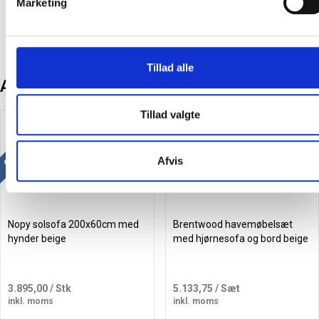
Marketing
Tillad alle
Andre kunder købte også
Tillad valgte
Gratis levering
Gratis levering
Afvis
Nopy solsofa 200x60cm med
Brentwood havemøbelsæt
hynder beige
med hjørnesofa og bord beige
3.895,00
/ Stk
5.133,75
/ Sæt
inkl. moms
inkl. moms