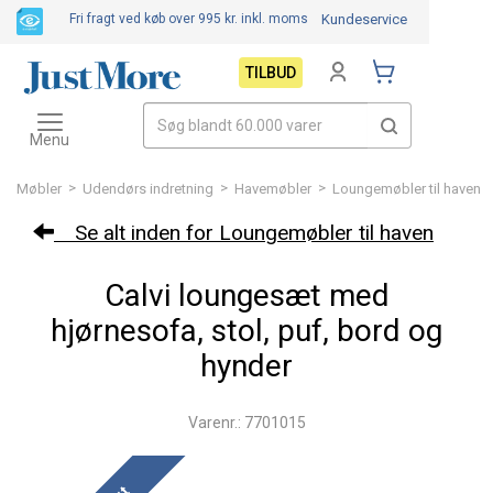
Fri fragt ved køb over 995 kr.
inkl. moms
Kundeservice
TILBUD
Toggle
navigation
Menu
>
>
>
Møbler
Udendørs indretning
Havemøbler
Loungemøbler til haven
Se alt inden for Loungemøbler til haven
Calvi loungesæt med
hjørnesofa, stol, puf, bord og
hynder
Varenr.: 7701015