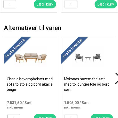
Læg i kurv
Læg i kurv
Alternativer til varen
Gratis levering
Gratis levering
Chania havemøbelsæt med
Mykonos havemøbelsæt
sofa to stole og bord akacie
med to loungestole og bord
beige
sort
7.537,50
/ Sæt
1.595,00
/ Sæt
inkl. moms
inkl. moms