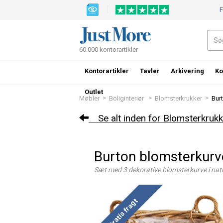
F
60.000 kontorartikler
Kontorartikler
Tavler
Arkivering
Ko
Outlet
>
>
>
Møbler
Boliginteriør
Blomsterkrukker
Bur
Se alt inden for Blomsterkrukk
Burton blomsterkurve
Sæt med 3 dekorative blomsterkurve i nat
Gratis fragt