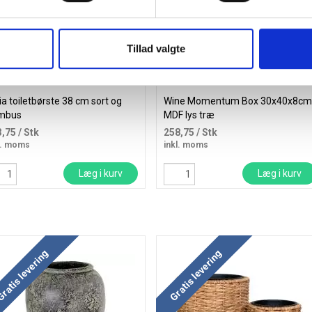
Tillad valgte
ia toiletbørste 38 cm sort og
Wine Momentum Box 30x40x8cm
mbus
MDF lys træ
3,75
/ Stk
258,75
/ Stk
l. moms
inkl. moms
Læg i kurv
Læg i kurv
ratis levering
Gratis levering