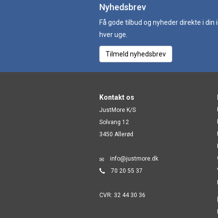
Nyhedsbrev
Få gode tilbud og nyheder direkte i din
hver uge.
Tilmeld nyhedsbrev
Kontakt os
JustMore K/S
Solvang 12
3450 Allerød
info@justmore.dk
70 20 55 37
CVR: 32 44 30 36