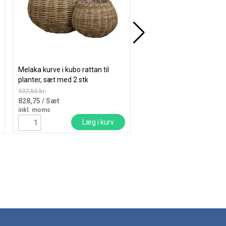
Melaka kurve i kubo rattan til
Urtepotte i keramik
planter, sæt med 2 stk
Ø22,5x17,5cm håndlavet 
med blomster
937,50 kr.
425,00
/ Stk
828,75
/ Sæt
inkl. moms
inkl. moms
Læg i kurv
Læg i