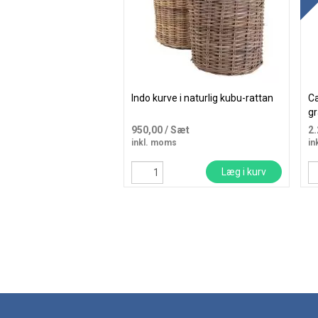
Indo kurve i naturlig kubu-rattan
Ca
gr
950,00
/ Sæt
2
inkl. moms
in
Læg i kurv