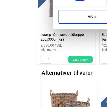
Afvis
Loump håndvævet uldtæppe
Est
200x300cm grå
ba
2.550,00
/ Stk
12
inkl. moms
ink
Læg i kurv
Alternativer til varen
G