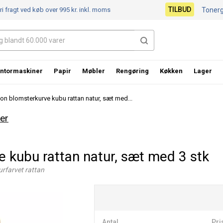
TILBUD
ri fragt ved køb over 995 kr.
inkl. moms
Toner
ntormaskiner
Papir
Møbler
Rengøring
Køkken
Lager
ton blomsterkurve kubu rattan natur, sæt med...
er
 kubu rattan natur, sæt med 3 stk
urfarvet rattan
Antal
Pri