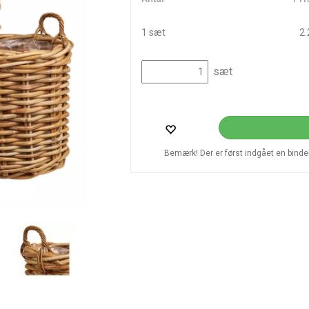
1 sæt
2.
sæt
Bemærk! Der er først indgået en bindend