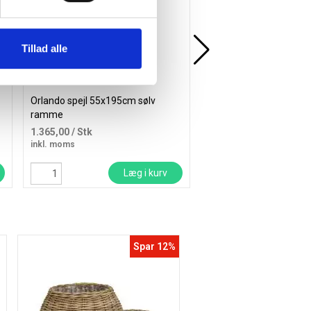
Tillad alle
Orlando spejl 55x195cm sølv
Orlando spejl 85x190c
ramme
ramme
1.365,00
/ Stk
1.495,00
/ Stk
inkl. moms
inkl. moms
Læg i kurv
Læ
Spar 12%