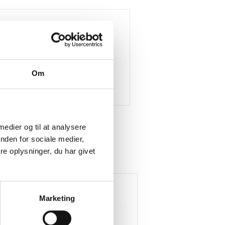
Om
 medier og til at analysere
nden for sociale medier,
e oplysninger, du har givet
Køb mere og spar
Køb mere og spar
Gratis levering
Gratis levering
Marketing