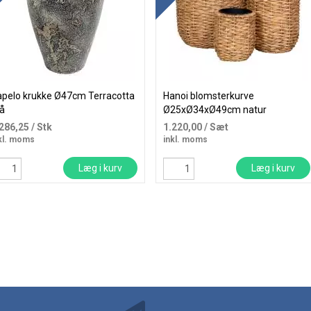
pelo krukke Ø47cm Terracotta
Hanoi blomsterkurve
å
Ø25xØ34xØ49cm natur
.286,25
/ Stk
1.220,00
/ Sæt
kl. moms
inkl. moms
Læg i kurv
Læg i kurv