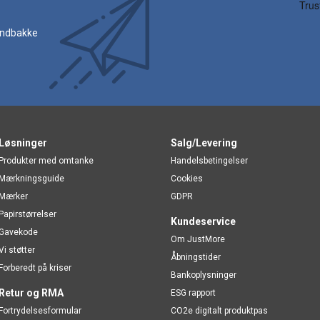
 indbakke
Løsninger
Salg/Levering
Produkter med omtanke
Handelsbetingelser
Mærkningsguide
Cookies
Mærker
GDPR
Papirstørrelser
Kundeservice
Gavekode
Om JustMore
Vi støtter
Åbningstider
Forberedt på kriser
Bankoplysninger
Retur og RMA
ESG rapport
Fortrydelsesformular
CO2e digitalt produktpas