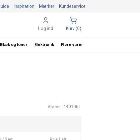
guide
Inspiration
Mærker
Kundeservice
Log ind
Kurv (0)
Blæk og toner
Elektronik
Flere varer
Varenr.: 4401061
s / Sæt
Pris i alt