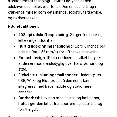
direkte termisk teknologi – hvilket betyder, at den
udskriver uden blæk eller toner. Den er ideel til brug i
krævende miljøer som detailhandel, logistik, feltservice,
og nødberedskab.
Nøglefunktioner:
203 dpi udskriftsopløsning:
Sørger for klare og
letlæselige udskrifter.
Hurtig udskrivningshastighed:
Op til 6 inches per
sekund (ca. 152 mm/s) for effektiv udskrivning.
Robust design:
IP54-certificeret, hvilket betyder,
at den er modstandsdygtig over for støv, vand og
stød.
Fleksible tilslutningsmuligheder:
Understøtter
USB, Wi‑Fi og Bluetooth, så den nemt kan
integreres med både mobile og stationære
enheder.
Bærbarhed:
Leveres med batteri og bæltesnor,
hvilket gør den let at transportere og ideel til brug
"on the go".