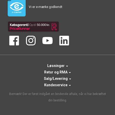
Vi er e-mærke godkendt
Løsninger
Retur og RMA
Salg/Levering
Kundeservice
Bemærk! Der er først indgået en bindende aftale, når vi har bekræftet
din bestilling.