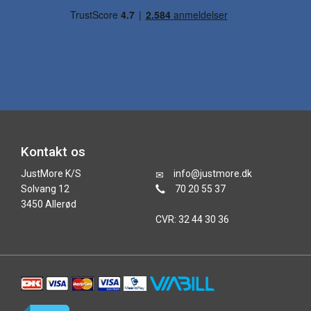
Kontakt os
JustMore K/S
info@justmore.dk
Solvang 12
70 20 55 37
3450 Allerød
CVR: 32 44 30 36