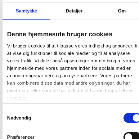
Brother 12V car-adapter for PocketJet
Samtykke
Detaljer
Om
Denne hjemmeside bruger cookies
210,31 / stk
Vi bruger cookies til at tilpasse vores indhold og annoncer, til
Læg i kurv
at vise dig funktioner til sociale medier og til at analysere
stk
vores trafik. Vi deler også oplysninger om din brug af vores
hjemmeside med vores partnere inden for sociale medier,
annonceringspartnere og analysepartnere. Vores partnere
kan kombinere disse data med andre oplysninger, du har
givet dem, eller som de har indsamlet fra din brug af deres
tjenester.
Andre kunder købte også
Samtykkevalg
Nødvendig
Gratis levering
Gratis levering
Præferencer