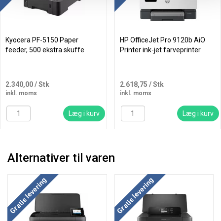
Kyocera PF-5150 Paper
HP OfficeJet Pro 9120b AiO
feeder, 500 ekstra skuffe
Printer ink-jet farveprinter
2.340,00
/ Stk
2.618,75
/ Stk
inkl. moms
inkl. moms
Læg i kurv
Læg i kurv
Alternativer til varen
Gratis levering
Gratis levering