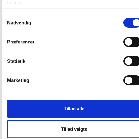
tjenester.
Samtykkevalg
Nødvendig
Præferencer
Andre kunder købte også
Statistik
Køb mere og spar
Marketing
Tillad alle
Dymo LetraTAG 12mmx4m
Dymo labelprinter LetraTAG
labeltape papir sort på hvid
100H Nordic
Tillad valgte