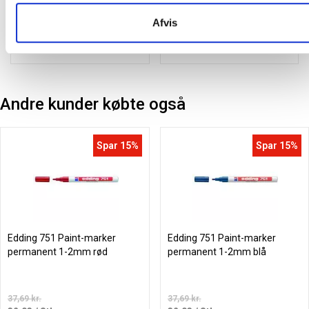
89,00
/ Rulle
453,75
/ Stk
inkl. moms
inkl. moms
Afvis
Læg i kurv
Læg i kurv
Andre kunder købte også
Spar 15%
Spar 15%
Edding 751 Paint-marker
Edding 751 Paint-marker
permanent 1-2mm rød
permanent 1-2mm blå
37,69 kr.
37,69 kr.