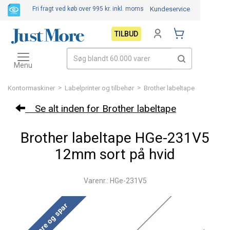
Fri fragt ved køb over 995 kr.
inkl. moms
Kundeservice
TILBUD
Toggle
navigation
Menu
>
>
Kontormaskiner
Labelprinter og tilbehør
Brother labeltape
Se alt inden for Brother labeltape
Brother labeltape HGe-231V5
12mm sort på hvid
Varenr.: HGe-231V5
Køb mere og spar