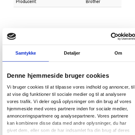
Producent:
Brother
Relaterede produkter
Samtykke
Detaljer
Om
Gratis fragt
Denne hjemmeside bruger cookies
Vi bruger cookies til at tilpasse vores indhold og annoncer, til
Brother P‑Touch PT-P950NW —
professionel labelprinter
at vise dig funktioner til sociale medier og til at analysere
vores trafik. Vi deler også oplysninger om din brug af vores
hjemmeside med vores partnere inden for sociale medier,
annonceringspartnere og analysepartnere. Vores partnere
4.293,75 / stk
kan kombinere disse data med andre oplysninger, du har
givet dem, eller som de har indsamlet fra din brug af deres
Læg i kurv
stk