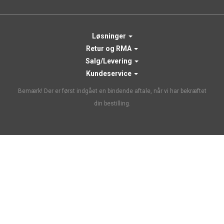
Løsninger
Retur og RMA
Salg/Levering
Kundeservice
Bemærk! Der er først indgået en bindende aftale, når vi har bekræftet
din bestilling.