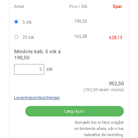
Antal
Pris / Stk
Spar
190,50
5 stk
165,38
25 stk
628,13
Mindste køb: 5 stk á
190,50
stk
952,50
(
762,00
ekskl. moms)
Leveringsomkostninger
Læg i kurv
Bemærk! Der er først indgået
en bindende aftale, når vi har
bekræftet din bestilling.