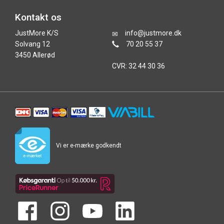
Kontakt os
JustMore K/S
info@justmore.dk
Solvang 12
70 20 55 37
3450 Allerød
CVR: 32 44 30 36
Vi er e-mærke godkendt