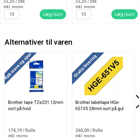
32,03
/ Stk
32,03
/ Stk
inkl. moms
inkl. moms
Læg i kurv
Læg i kurv
Alternativer til varen
Køb mere og spar
Køb mere og spar
Gratis levering
Brother tape TZe231 12mm
Brother labeltape HGe-
sort på hvid
651V5 24mm sort på gul
174,19
/ Rulle
260,00
/ Rulle
inkl. moms
inkl. moms