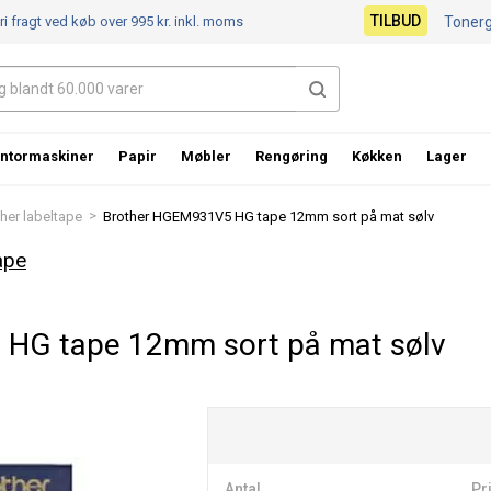
TILBUD
ri fragt ved køb over 995 kr.
inkl. moms
Toner
ntormaskiner
Papir
Møbler
Rengøring
Køkken
Lager
>
her labeltape
Brother HGEM931V5 HG tape 12mm sort på mat sølv
ape
HG tape 12mm sort på mat sølv
Antal
Pri