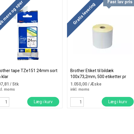
Fast lav pris
b mere og spar
Gratis levering
rother tape TZe151 24mm sort
Brother Etiket til bildæk
 klar
100x73,2mm, 500 etiketter pr
rulle, 5 ruller
07,81
/ Stk
1.050,00
/ Æske
kl. moms
inkl. moms
Læg i kurv
Læg i kurv