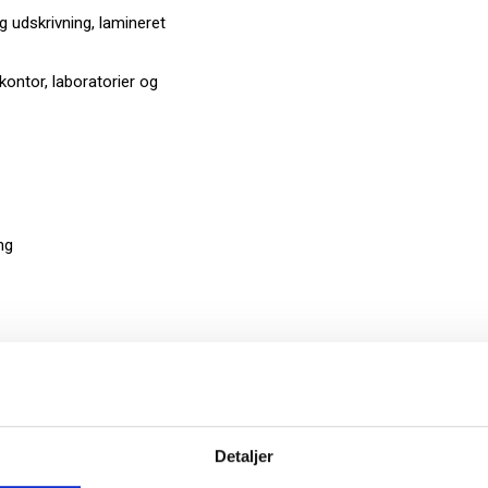
g udskrivning, lamineret
 kontor, laboratorier og
ng
oldbarhed
finish
vning
Detaljer