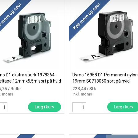
 mere og spar
Køb mere og spar
o D1 ekstra stærk 1978364
Dymo 16958 D1 Permanent nylon
eltape 12mmx5,5m sort på hvid
19mm S0718050 sort på hvid
5,25
/ Rulle
228,44
/ Stk
l. moms
inkl. moms
Læg i kurv
Læg i kurv