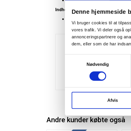
Original Brother HiRes-tape sikrer
Indhold:
Denne hjemmeside b
1 rulle á 8 meter
Vi bruger cookies til at tilpas
vores trafik. Vi deler også 
annonceringspartnere og anal
dem, eller som de har indsaml
Samtykkevalg
Nødvendig
Afvis
Andre kunder købte også