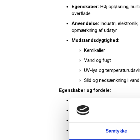
Egenskaber:
Høj opløsning, hurti
overflade
Anvendelse:
Industri, elektronik,
opmærkning af udstyr
Modstandsdygtighed:
Kemikalier
Vand og fugt
UV-lys og temperaturudsvi
Slid og nedsænkning i vand
Egenskaber og fordele:
Lamineret overflade for ekstra h
Professionelt udseende med mat 
Høj printkvalitet ved hurtig udskri
Stærk klæbeevne
Samtykke