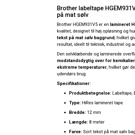
Brother labeltape HGEM931V
på mat sølv
Brother HGEM931V5 er en
lamineret H
kvalitet, designet til høj opløsning og h
tekst på mat sølv baggrund
, hvilket g
resultat, ideelt til teknisk, industriel o
Den selvklæbende og laminerede overfl
modstandsdygtig over for kemikalier,
ekstreme temperaturer
, hvilket gør 
udendørs brug.
Specifikationer:
Produktbetegnelse:
Labeltape,
Type:
HiRes lamineret tape
Bredde:
12 mm
Længde:
8 meter
Farve:
Sort tekst på mat sølv ba