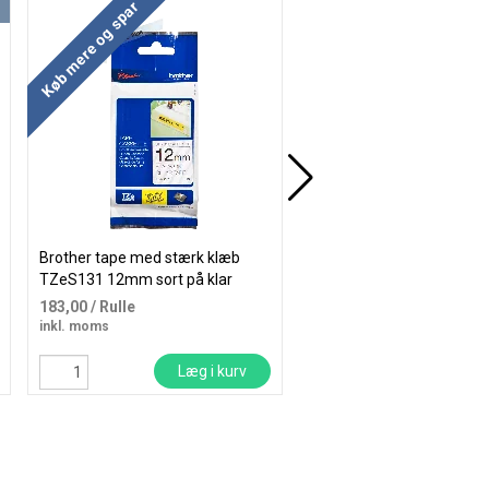
Køb mere og spar
Køb mere og spar
Brother tape med stærk klæb
Brother fleksibel tape T
TZeS131 12mm sort på klar
24mm sort på gul
183,00
/ Rulle
251,25
/ Rulle
inkl. moms
inkl. moms
Læg i kurv
Læg i