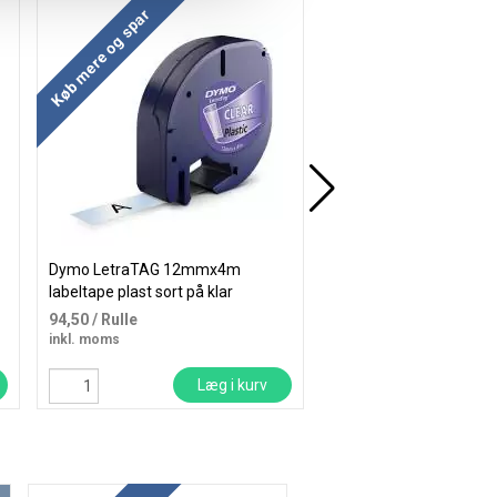
Køb mere og spar
Køb mere og spar
Dymo LetraTAG 12mmx4m
Dymo LetraTAG 12m
labeltape plast sort på klar
labeltape papir sort på 
94,50
/ Rulle
89,00
/ Rulle
inkl. moms
inkl. moms
Læg i kurv
Læ