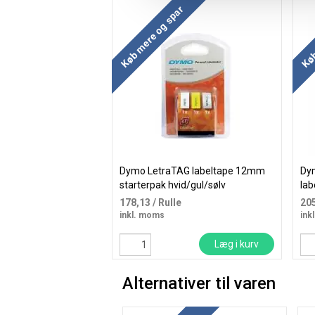
Køb mere og spar
Køb
Dymo LetraTAG labeltape 12mm
Dym
starterpak hvid/gul/sølv
lab
178,13
/ Rulle
20
inkl. moms
ink
Læg i kurv
Alternativer til varen