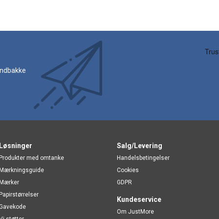
 indbakke
Løsninger
Salg/Levering
Produkter med omtanke
Handelsbetingelser
Mærkningsguide
Cookies
Mærker
GDPR
Papirstørrelser
Kundeservice
Gavekode
Om JustMore