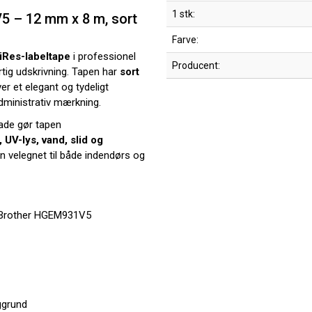
1 stk:
5 – 12 mm x 8 m, sort
Farve:
iRes-labeltape
i professionel
Producent:
urtig udskrivning. Tapen har
sort
iver et elegant og tydeligt
g administrativ mærkning.
ade gør tapen
 UV-lys, vand, slid og
den velegnet til både indendørs og
 Brother HGEM931V5
ggrund