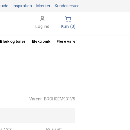
guide
Inspiration
Mærker
Kundeservice
Log ind
Kurv (0)
Blæk og toner
Elektronik
Flere varer
Varenr.: BROHGEM931V5
s / Stk
Pris i alt