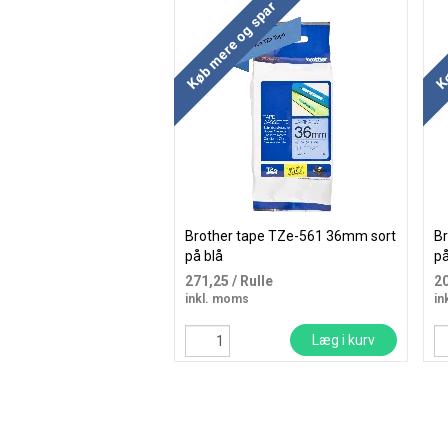
Køb mere og spar
Kø
Brother tape TZe-561 36mm sort
B
på blå
på
271,25
/ Rulle
2
inkl. moms
in
Læg i kurv