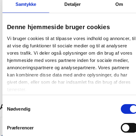
Samtykke
Detaljer
Om
Farve:
Sort
Oprindelsesland:
Kina
Denne hjemmeside bruger cookies
Producent:
Øvrige
Vi bruger cookies til at tilpasse vores indhold og annoncer, til
Fødevaregodkendelser
at vise dig funktioner til sociale medier og til at analysere
vores trafik. Vi deler også oplysninger om din brug af vores
Fødevarekontaktmaterialer
hjemmeside med vores partnere inden for sociale medier,
annonceringspartnere og analysepartnere. Vores partnere
kan kombinere disse data med andre oplysninger, du har
givet dem, eller som de har indsamlet fra din brug af deres
tjenester.
Samtykkevalg
Andre kunder købte også
Nødvendig
Køb mere og spar
Køb mere og spar
Præferencer