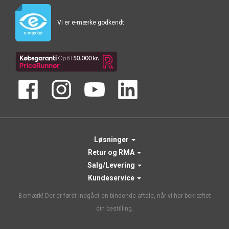
Vi er e-mærke godkendt
Løsninger
Retur og RMA
Salg/Levering
Kundeservice
Bemærk! Der er først indgået en bindende aftale, når vi har bekræftet
din bestilling.