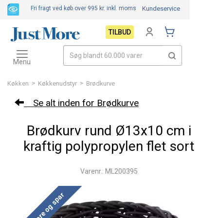
Fri fragt ved køb over 995 kr.
inkl. moms
Kundeservice
TILBUD
Toggle
navigation
Menu
>
>
Køkken
Køkkenudstyr
Brødkurve
Se alt inden for Brødkurve
Brødkurv rund Ø13x10 cm i
kraftig polypropylen flet sort
Varenr.: ML200395
Køb mere og spar