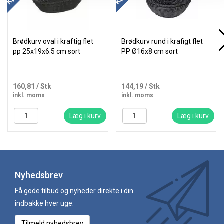
Brødkurv oval i kraftig flet
Brødkurv rund i krafigt flet
pp 25x19x6.5 cm sort
PP Ø16x8 cm sort
160,81
/ Stk
144,19
/ Stk
inkl. moms
inkl. moms
Læg i kurv
Læg i kurv
Nyhedsbrev
Få gode tilbud og nyheder direkte i din
indbakke hver uge.
Tilmeld nyhedsbrev