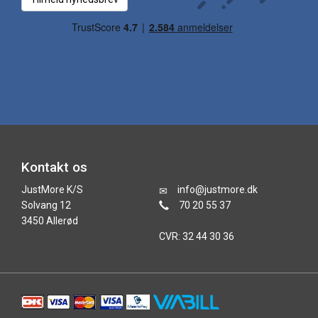
Kontakt os
JustMore K/S
info@justmore.dk
Solvang 12
70 20 55 37
3450 Allerød
CVR: 32 44 30 36