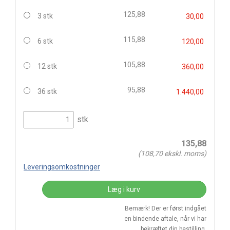
125,88
3 stk
30,00
115,88
6 stk
120,00
105,88
12 stk
360,00
95,88
36 stk
1.440,00
stk
135,88
(
108,70
ekskl. moms)
Leveringsomkostninger
Læg i kurv
Bemærk! Der er først indgået
en bindende aftale, når vi har
bekræftet din bestilling.