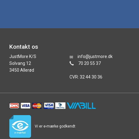
Kontakt os
JustMore K/S
info@justmore.dk
Solvang 12
70 20 55 37
3450 Allerød
CVR: 32 44 30 36
Vi er e-mærke godkendt