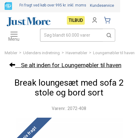
Fri fragt ved køb over 995 kr.
inkl. moms
Kundeservice
TILBUD
Toggle
navigation
Menu
>
>
>
Møbler
Udendørs indretning
Havemøbler
Loungemøbler til haven
Se alt inden for Loungemøbler til haven
Break loungesæt med sofa 2
stole og bord sort
Varenr.: 2072-408
Gratis fragt