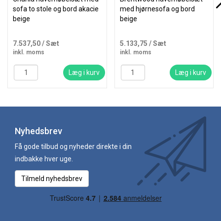
sofa to stole og bord akacie
med hjørnesofa og bord
beige
beige
7.537,50
/ Sæt
5.133,75
/ Sæt
inkl. moms
inkl. moms
Læg i kurv
Læg i kurv
Nyhedsbrev
Få gode tilbud og nyheder direkte i din
indbakke hver uge.
Tilmeld nyhedsbrev