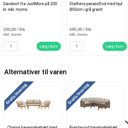
Gavekort fra JustMore på 200
Stathera parasolfod med hjul
kr. inkl. moms
Ø50cm i grå granit
200,00
/ Stk
695,00
/ Stk
inkl. moms
inkl. moms
Læg i kurv
Læg i kurv
Alternativer til varen
Gratis levering
Gratis levering
Chania havemøbelsæt med
Brentwood havemøbelsæt