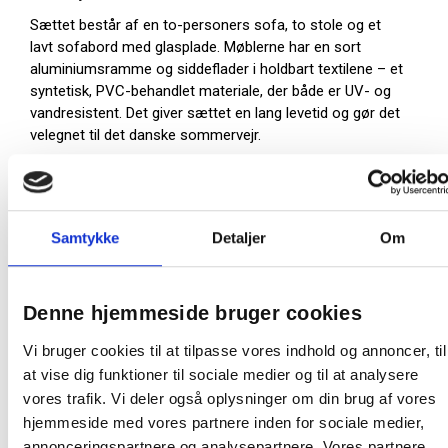
Sættet består af en to-personers sofa, to stole og et
lavt sofabord med glasplade. Møblerne har en sort
aluminiumsramme og siddeflader i holdbart textilene – et
syntetisk, PVC-behandlet materiale, der både er UV- og
vandresistent. Det giver sættet en lang levetid og gør det
velegnet til det danske sommervejr.
Sættet indeholder:
1 sofa: Bredde 105 cm, Dybde 61 cm, Højde 81 cm
2 stole: Bredde 58 cm, Dybde 63 cm, Højde 81 cm
Samtykke
Detaljer
Om
1 bord: Længde 90 cm, Bredde 55 cm, Højde 43
cm
Denne hjemmeside bruger cookies
Glasplade: 5 cm tyk
Hynder medfølger ikke
Vi bruger cookies til at tilpasse vores indhold og annoncer, til
at vise dig funktioner til sociale medier og til at analysere
Materialer:
vores trafik. Vi deler også oplysninger om din brug af vores
Stel: Sort aluminium
hjemmeside med vores partnere inden for sociale medier,
Sæder: Textilene (PVC-behandlet polyester)
annonceringspartnere og analysepartnere. Vores partnere