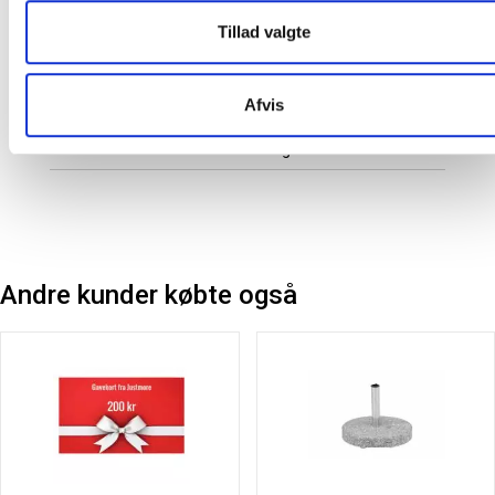
På lager:
39 sæt
Tillad valgte
Farve:
Sort
Afvis
Producent:
Venture Home
Variant:
Loungesæt
Andre kunder købte også