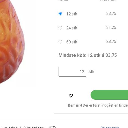
33,75
12 stk
31,25
24 stk
28,75
60 stk
Mindste køb: 12 stk á 33,75
stk
Bemærk! Der er først indgået en bindend