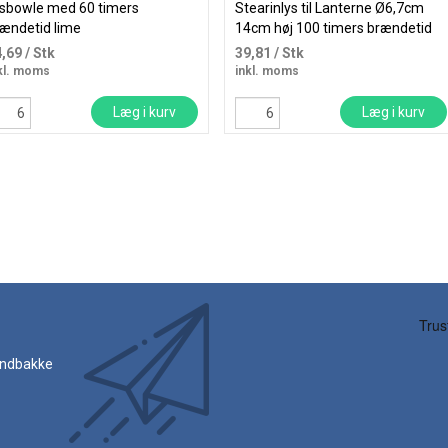
sbowle med 60 timers
Stearinlys til Lanterne Ø6,7cm
ændetid lime
14cm høj 100 timers brændetid
4,69
/ Stk
39,81
/ Stk
kl. moms
inkl. moms
Læg i kurv
Læg i kurv
 indbakke