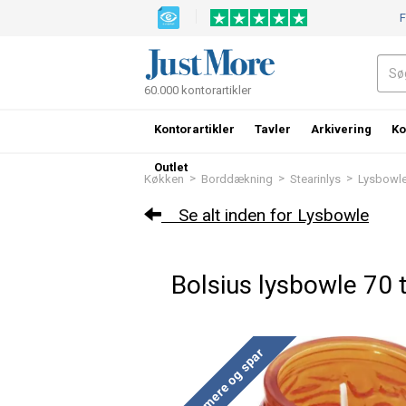
F
60.000 kontorartikler
Kontorartikler
Tavler
Arkivering
Ko
Outlet
>
>
>
Køkken
Borddækning
Stearinlys
Lysbowl
Se alt inden for Lysbowle
Bolsius lysbowle 70
Køb mere og spar