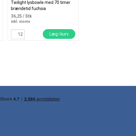
Twilight lysbowle med 70 timer
Twilight lysbowle med 70
brændetid fuchsia
brændetid klar
36,25
/ Stk
30,38
/ Stk
inkl. moms
inkl. moms
Læg i kurv
Læg i