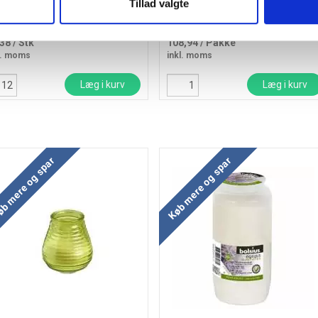
Tillad valgte
e beholder til udendørs fakkel,
Kronelys Ø23x200mm Ren Steari
ndetid 12 timer
Svanemærket 7 timet hvid, 30 stk
,38
/ Stk
108,94
/ Pakke
l. moms
inkl. moms
Læg i kurv
Læg i kurv
b mere og spar
Køb mere og spar