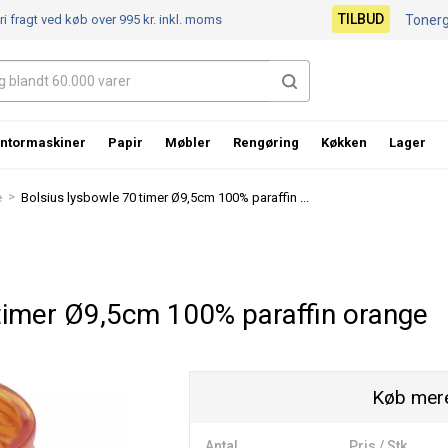
TILBUD
ri fragt ved køb over 995 kr.
inkl. moms
Toner
ntormaskiner
Papir
Møbler
Rengøring
Køkken
Lager
>
e
Bolsius lysbowle 70 timer Ø9,5cm 100% paraffin ...
 timer Ø9,5cm 100% paraffin orange
Køb mere
Antal
Pris / Stk