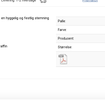
Levering: 1-2 hverdage
Prismatch
r en hyggelig og festlig stemning
Palle:
Farve:
Producent:
affin
Størrelse: