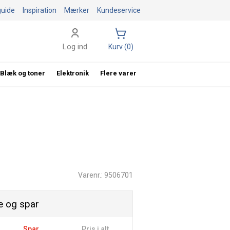
guide
Inspiration
Mærker
Kundeservice
Log ind
Kurv (0)
Blæk og toner
Elektronik
Flere varer
Varenr.: 9506701
 og spar
Spar
Pris i alt