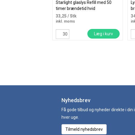
Starlight glaslys Refill med 50
Ly
timer brændetid hvid
br
33,25
/ Stk
3
inkl. moms
in
Læg i kurv
Nyhedsbrev
Få gode tilbud og nyheder direkte i din
hver uge.
Tilmeld nyhedsbrev