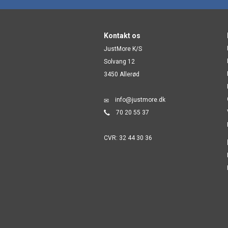
Kontakt os
JustMore K/S
Solvang 12
3450 Allerød
info@justmore.dk
70 20 55 37
CVR: 32 44 30 36