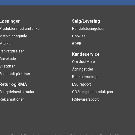
Løsninger
Salg/Levering
Produkter med omtanke
Handelsbetingelser
Mærkningsguide
Cookies
Mærker
GDPR
Papirstørrelser
Kundeservice
Gavekode
Om JustMore
Vi støtter
Åbningstider
Forberedt på kriser
Bankoplysninger
Retur og RMA
ESG rapport
Fortrydelsesformular
CO2e digitalt produktpas
Reklamationer
Fødevarerapport