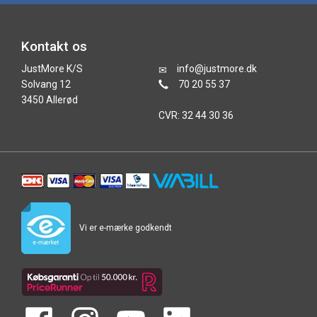
Kontakt os
JustMore K/S
info@justmore.dk
Solvang 12
70 20 55 37
3450 Allerød
CVR: 32 44 30 36
Vi er e-mærke godkendt