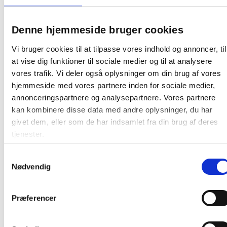
EU Ecolabel
Denne hjemmeside bruger cookies
Vi bruger cookies til at tilpasse vores indhold og annoncer, til
at vise dig funktioner til sociale medier og til at analysere
Relaterede produkter
vores trafik. Vi deler også oplysninger om din brug af vores
hjemmeside med vores partnere inden for sociale medier,
annonceringspartnere og analysepartnere. Vores partnere
kan kombinere disse data med andre oplysninger, du har
givet dem, eller som de har indsamlet fra din brug af deres
tjenester.
Samtykkevalg
Piktogram 12x12cm selvklæbende folie
Nødvendig
med tekst, MADAFFALD
Præferencer
51,75 / stk