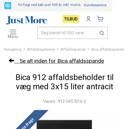
Fri fragt ved køb over 995 kr.
inkl. moms
Kundeservice
TILBUD
Toggle
navigation
Menu
>
>
>
Rengøring
Affaldssystemer
Affaldsspande
Bica affaldsspande
Se alt inden for Bica affaldsspande
Bica 912 affaldsbeholder til
væg med 3x15 liter antracit
Varenr.: 912-0457016-2
Gratis fragt