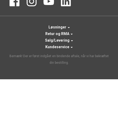
Løsninger
Retur og RMA
Salg/Levering
Kundeservice
Bemærk! Der er først indgået en bindende aftale, når vi har bekræftet
din bestilling.