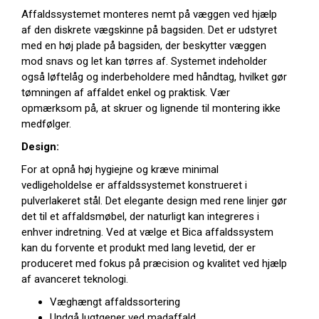
Affaldssystemet monteres nemt på væggen ved hjælp
af den diskrete vægskinne på bagsiden. Det er udstyret
med en høj plade på bagsiden, der beskytter væggen
mod snavs og let kan tørres af. Systemet indeholder
også løftelåg og inderbeholdere med håndtag, hvilket gør
tømningen af affaldet enkel og praktisk. Vær
opmærksom på, at skruer og lignende til montering ikke
medfølger.
Design:
For at opnå høj hygiejne og kræve minimal
vedligeholdelse er affaldssystemet konstrueret i
pulverlakeret stål. Det elegante design med rene linjer gør
det til et affaldsmøbel, der naturligt kan integreres i
enhver indretning. Ved at vælge et Bica affaldssystem
kan du forvente et produkt med lang levetid, der er
produceret med fokus på præcision og kvalitet ved hjælp
af avanceret teknologi.
Væghængt affaldssortering
Undgå lugtgener ved madaffald