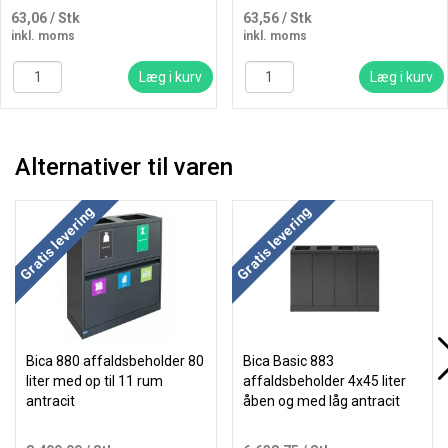
63,06
/ Stk
63,56
/ Stk
inkl. moms
inkl. moms
Læg i kurv
Læg i kurv
Alternativer til varen
Køb mere og spar
Gratis levering
Gratis levering
Bica 880 affaldsbeholder 80
Bica Basic 883
liter med op til 11 rum
affaldsbeholder 4x45 liter
antracit
åben og med låg antracit