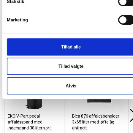
Statistik
Læg i kurv
stk
Marketing
Tillad alle
Andre kunder købte også
Tillad valgte
Gratis levering
Afvis
EKO V-Part pedal
Bica 876 affaldsbeholder
affaldsspand med
3x65 liter med løftelåg
inderspand 30 liter sort
antracit