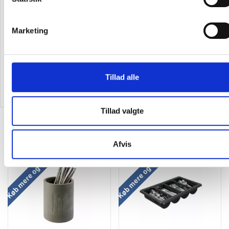
Maku bestiksæt i rustfrit stål
Vikan opvaskebørste stiv
med 24 dele
50x250mm hvid
Marketing
495,00 kr.
28,25
/ Stk
420,75
/ Sæt
inkl. moms
Tillad alle
inkl. moms
Læg i kurv
Læg i kurv
Tillad valgte
Alternativer til varen
Afvis
Køb mere og spar
Køb mere og spar