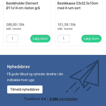
Bestikholder Element
Bestikkasse 53x32.5x10cm
Ø11x14 cm i beton grå
med 4 rum sort
280,00
/ Stk
151,38
/ Stk
inkl. moms
inkl. moms
Læg i kurv
Læg i kurv
Nyhedsbrev
Få gode tilbud og nyheder direkte i din
indbakke hver uge.
Tilmeld nyhedsbrev