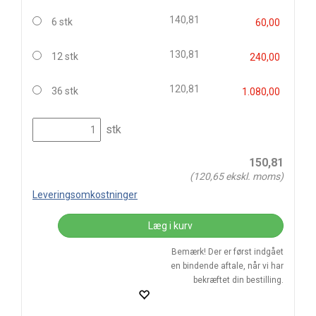
140,81
6 stk
60,00
130,81
12 stk
240,00
120,81
36 stk
1.080,00
stk
150,81
(
120,65
ekskl. moms)
Leveringsomkostninger
Læg i kurv
Bemærk! Der er først indgået
en bindende aftale, når vi har
bekræftet din bestilling.