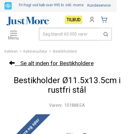
Fri fragt ved køb over 995 kr.
inkl. moms
Kundeservice
TILBUD
Toggle
navigation
Menu
>
>
Køkken
Køkkenudstyr
Bestikholdere
Se alt inden for Bestikholdere
Bestikholder Ø11.5x13.5cm i
rustfri stål
Varenr.: 101888.EA
Køb mere og spar