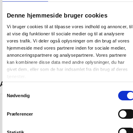
Farve:
Stål
Oprindelsesland:
Indien
Denne hjemmeside bruger cookies
Producent:
OB-Prepara
Vi bruger cookies til at tilpasse vores indhold og annoncer, til
at vise dig funktioner til sociale medier og til at analysere
Tekniskdatablad
vores trafik. Vi deler også oplysninger om din brug af vores
hjemmeside med vores partnere inden for sociale medier,
annonceringspartnere og analysepartnere. Vores partnere
kan kombinere disse data med andre oplysninger, du har
givet dem, eller som de har indsamlet fra din brug af deres
tjenester.
Andre kunder købte også
Samtykkevalg
Køb mere og spar
Nødvendig
Spar 15%
Præferencer
Statistik