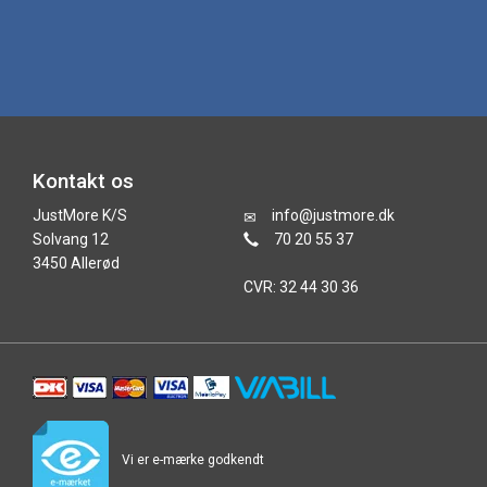
Kontakt os
JustMore K/S
info@justmore.dk
Solvang 12
70 20 55 37
3450 Allerød
CVR: 32 44 30 36
Vi er e-mærke godkendt