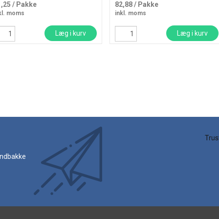
1,25
/ Pakke
82,88
/ Pakke
kl. moms
inkl. moms
Læg i kurv
Læg i kurv
 indbakke