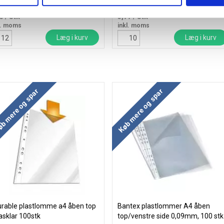
 kr.
4,44 kr.
23
/ Stk
3,77
/ Stk
l. moms
inkl. moms
Læg i kurv
Læg i kurv
b mere og spar
Køb mere og spar
rable plastlomme a4 åben top
Bantex plastlommer A4 åben
asklar 100stk
top/venstre side 0,09mm, 100 stk