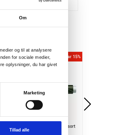
Om
 medier og til at analysere
5%
Spar 15%
nden for sociale medier,
e oplysninger, du har givet
Marketing
Penol marker 1000 3-16mm sort
Office kuglepenne med
Tillad alle
0,7 sort