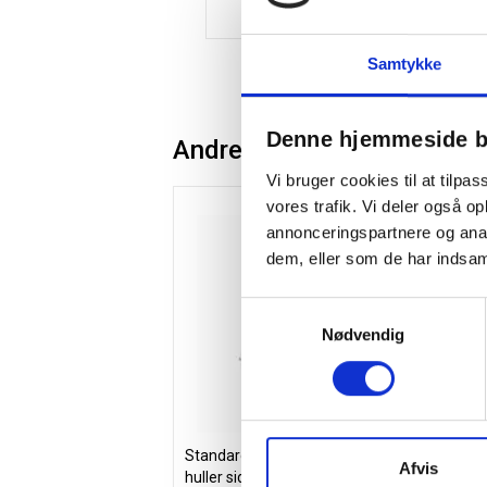
Samtykke
Denne hjemmeside b
Andre kunder købte også
Vi bruger cookies til at tilpas
Spar 20%
vores trafik. Vi deler også 
annonceringspartnere og anal
dem, eller som de har indsaml
Samtykkevalg
Nødvendig
Standardblok A5 kvadreret med 2
Off
Afvis
huller sidelimet
run