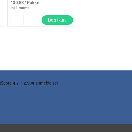
130,88
/ Pakke
178,25
/ Pakke
inkl. moms
inkl. moms
Læg i kurv
Læg i