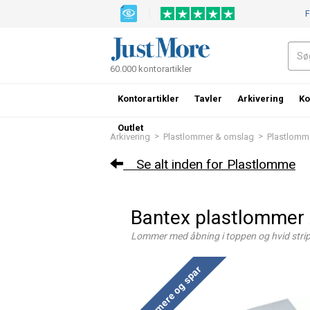
F
60.000 kontorartikler
Kontorartikler
Tavler
Arkivering
Ko
Outlet
>
>
Arkivering
Plastlommer & omslag
Plastlomm
Se alt inden for Plastlomme
Bantex plastlommer 
Lommer med åbning i toppen og hvid stri
Køb mere og spar