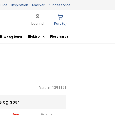
guide
Inspiration
Mærker
Kundeservice
Log ind
Kurv (0)
Blæk og toner
Elektronik
Flere varer
Varenr.: 1391191
 og spar
Spar
Pris i alt