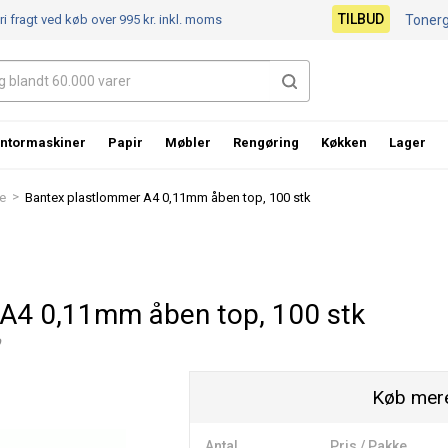
TILBUD
ri fragt ved køb over 995 kr.
inkl. moms
Toner
ntormaskiner
Papir
Møbler
Rengøring
Køkken
Lager
>
e
Bantex plastlommer A4 0,11mm åben top, 100 stk
A4 0,11mm åben top, 100 stk
p
Køb mere
Antal
Pris / Pakke