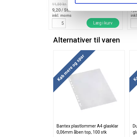
11,50 kr.
8,50
9,20
/ Stk
7,
inkl. moms
ink
Læg i kurv
Alternativer til varen
Køb mere og spar
Kø
Bantex plastlommer A4 glasklar
Du
0,06mm åben top, 100 stk
gl