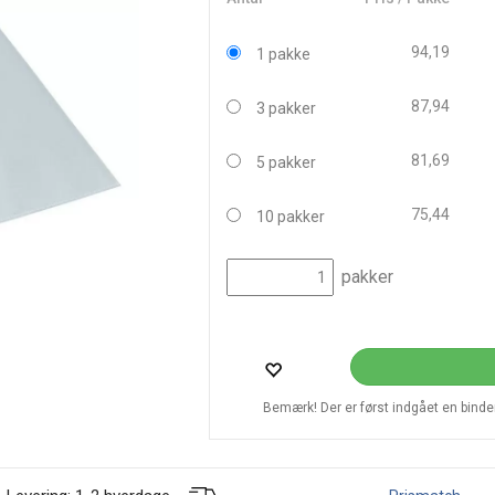
94,19
1 pakke
87,94
3 pakker
81,69
5 pakker
75,44
10 pakker
pakker
Bemærk! Der er først indgået en bindend