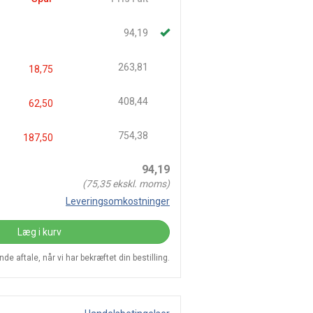
94,19
263,81
18,75
408,44
62,50
754,38
187,50
94,19
(
75,35
ekskl. moms)
Leveringsomkostninger
Læg i kurv
e aftale, når vi har bekræftet din bestilling.