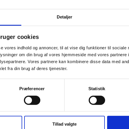
Detaljer
ruger cookies
se vores indhold og annoncer, til at vise dig funktioner til sociale
Spar 15%
Spar 1
oplysninger om din brug af vores hjemmeside med vores partnere i
ysepartnere. Vores partnere kan kombinere disse data med andr
et fra din brug af deres tjenester.
Præferencer
Statistik
ice whiteboardmarker med
Office tekstmarker blå
Tillad valgte
d spids 2-3mm rød