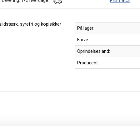
Levering: 1-2 hverdage
Prismatch
lidstærk, syrefri og kopisikker
På lager:
Farve:
Oprindelsesland:
Producent: