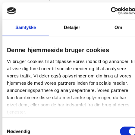
Format: A4
Linjeret
Papirkvalitet: 80g
Antal ark: 100
Samtykke
Detaljer
Om
Hulning: 4 huller
Margin: Rød
Papirfarve: Gul
Denne hjemmeside bruger cookies
Miljø: Blomsten EU-ecolabel
Vi bruger cookies til at tilpasse vores indhold og annoncer, til
Farve:
Gul
at vise dig funktioner til sociale medier og til at analysere
vores trafik. Vi deler også oplysninger om din brug af vores
Oprindelsesland:
Tyskland
hjemmeside med vores partnere inden for sociale medier,
Producent:
Bantex
annonceringspartnere og analysepartnere. Vores partnere
kan kombinere disse data med andre oplysninger, du har
EU Ecolabel
givet dem, eller som de har indsamlet fra din brug af deres
tjenester.
Samtykkevalg
Nødvendig