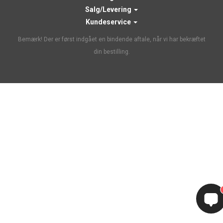
Salg/Levering
Kundeservice
Bemærk! Der er først indgået en bindende aftale, når vi har bekræftet
din bestilling.