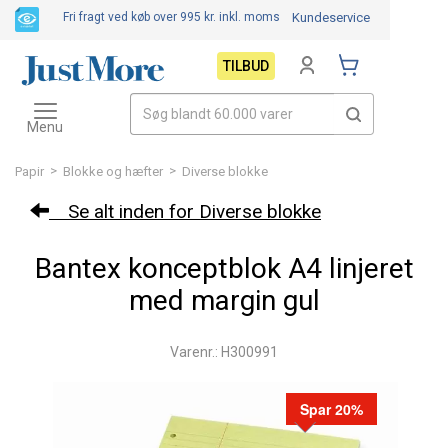
Fri fragt ved køb over 995 kr.
inkl. moms
Kundeservice
TILBUD
Toggle
navigation
Menu
>
>
Papir
Blokke og hæfter
Diverse blokke
Se alt inden for Diverse blokke
Bantex konceptblok A4 linjeret
med margin gul
Varenr.: H300991
Spar 20%