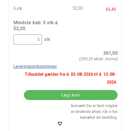
52,30
5 stk
65,40
Mindste køb: 5 stk á
52,30
stk
261,50
(
209,20
ekskl. moms)
Leveringsomkostninger
Tilbuddet gælder fra d.
02-08-2026
til d.
12-08-
2026
Læg i kurv
Bemærk! Der er først indgået
en bindende aftale, når vi har
bekræftet din bestilling.