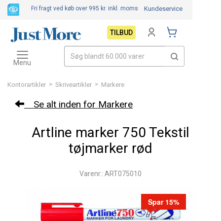
Fri fragt ved køb over 995 kr.
inkl. moms
Kundeservice
TILBUD
Toggle
navigation
Menu
>
>
Kontorartikler
Skriveartikler
Markere
Se alt inden for Markere
Artline marker 750 Tekstil
tøjmarker rød
Varenr.: ART075010
Spar 15%