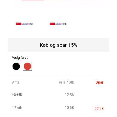
Køb og spar 15%
Vælg farve
Antal
Pris / Stk
Spar
12 stk
12.56
10.68
12 stk
22.58