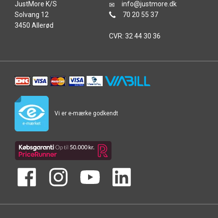
JustMore K/S
info@justmore.dk
Solvang 12
70 20 55 37
3450 Allerød
CVR: 32 44 30 36
Vi er e-mærke godkendt