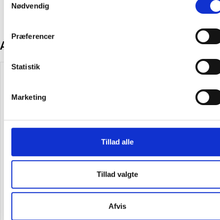
Nødvendig
Præferencer
Andre kunder købte også
Statistik
Spar 15%
Spar 15%
Marketing
Penol marker 777 1,0mm sort
Office tekstmarker, sæt a 4 stk
Tillad alle
Tillad valgte
14,75 kr.
20,13 kr.
12,54
/ Stk
17,11
/ Sæt
inkl. moms
inkl. moms
Afvis
Læg i kurv
Læg i kurv