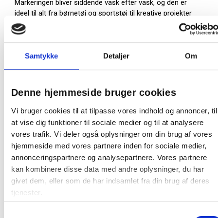
Markeringen bliver siddende vask efter vask, og den er
ideel til alt fra børnetøj og sportstøj til kreative projekter
og arbejdsbeklædning. Klar til brug med det samme – og
holder længe.
Permanent marker til tekstiler
Samtykke
Detaljer
Om
0,7 mm rund fiberspids for præcise linjer
Hurtigtørrende alkoholbaseret blæk
Denne hjemmeside bruger cookies
Indeholder ikke Xylen
Vi bruger cookies til at tilpasse vores indhold og annoncer, til
Velegnet til mærkning af tøj, sportstasker,
at vise dig funktioner til sociale medier og til at analysere
forklæder m.m.
vores trafik. Vi deler også oplysninger om din brug af vores
Aluminiumshylster for øget holdbarhed
hjemmeside med vores partnere inden for sociale medier,
Skriften holder til gentagen vask
annonceringspartnere og analysepartnere. Vores partnere
kan kombinere disse data med andre oplysninger, du har
givet dem, eller som de har indsamlet fra din brug af deres
Farve:
Rød
tjenester.
Producent:
Artline
Samtykkevalg