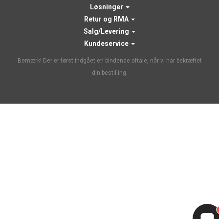
Løsninger
Retur og RMA
Salg/Levering
Kundeservice
Bemærk! Der er først indgået en bindende aftale, når vi har bekræftet
din bestilling.