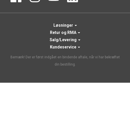
Løsninger
Retur og RMA
Salg/Levering
Kundeservice
Bemærk! Der er først indgået en bindende aftale, når vi har bekræftet
din bestilling.