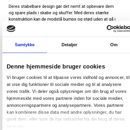
Deres stabelbare design gør det nemt at opbevare dem
og spare plads i skabe og skuffer. Med deres stærke
konstruktion kan de modstå bumps og stød uden at gå i
stykker eller revne.
Stabelbar
Indhold: 2,9 liter
Samtykke
Detaljer
Om
Diameter: 23 cm
Glasklar
Denne hjemmeside bruger cookies
1 stk:
6 stk
Vi bruger cookies til at tilpasse vores indhold og annoncer, til
Farve:
Klar
at vise dig funktioner til sociale medier og til at analysere
vores trafik. Vi deler også oplysninger om din brug af vores
Oprindelsesland:
Frankrig
hjemmeside med vores partnere inden for sociale medier,
Producent:
Øvrige
annonceringspartnere og analysepartnere. Vores partnere
kan kombinere disse data med andre oplysninger, du har
Fødevaregodkendelser
givet dem, eller som de har indsamlet fra din brug af deres
tjenester.