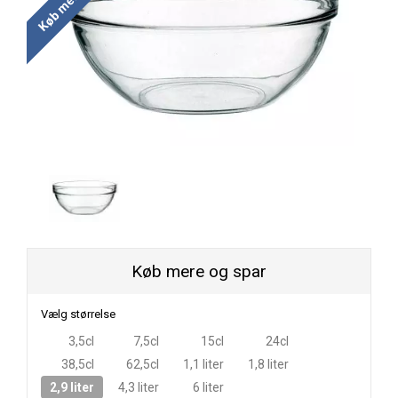
Køb mere og spar
Vælg størrelse
3,5cl
7,5cl
15cl
24cl
38,5cl
62,5cl
1,1 liter
1,8 liter
2,9 liter
4,3 liter
6 liter