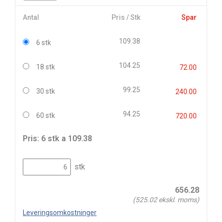
Antal
Pris / Stk
Spar
109.38
6 stk
104.25
18 stk
72.00
99.25
30 stk
240.00
94.25
60 stk
720.00
Pris: 6 stk a 109.38
stk
656.28
(
525.02
ekskl. moms)
Leveringsomkostninger