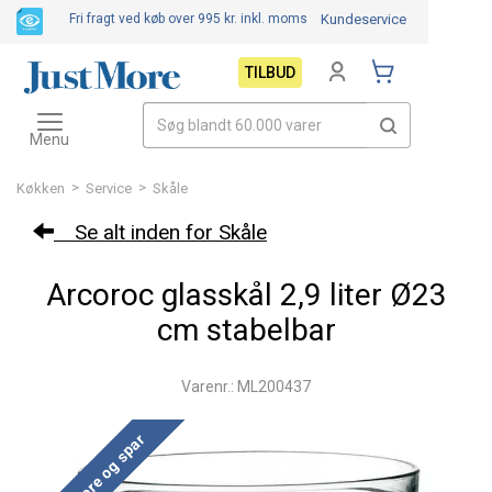
Fri fragt ved køb over 995 kr.
inkl. moms
Kundeservice
TILBUD
Toggle
navigation
Menu
>
>
Køkken
Service
Skåle
Se alt inden for Skåle
Arcoroc glasskål 2,9 liter Ø23
cm stabelbar
Varenr.: ML200437
Køb mere og spar