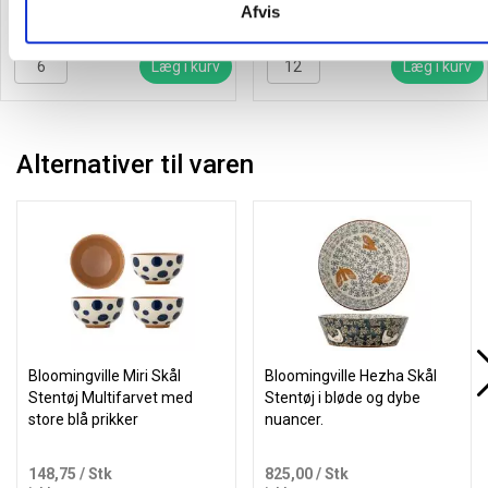
31,06
/ Stk
13,56
/ Stk
Afvis
inkl. moms
inkl. moms
Læg i kurv
Læg i kurv
Alternativer til varen
Bloomingville Miri Skål
Bloomingville Hezha Skål
Stentøj Multifarvet med
Stentøj i bløde og dybe
store blå prikker
nuancer.
148,75
/ Stk
825,00
/ Stk