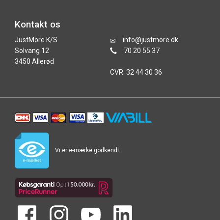
Kontakt os
JustMore K/S
info@justmore.dk
Solvang 12
70 20 55 37
3450 Allerød
CVR: 32 44 30 36
Vi er e-mærke godkendt