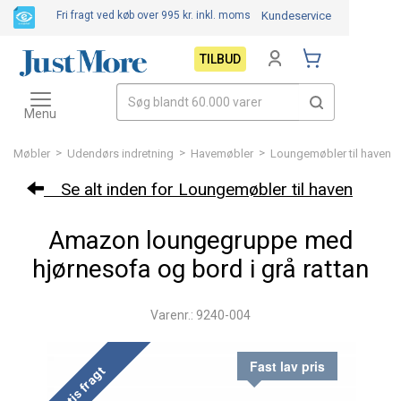
Fri fragt ved køb over 995 kr.
inkl. moms
Kundeservice
TILBUD
Toggle
navigation
Menu
>
>
>
Møbler
Udendørs indretning
Havemøbler
Loungemøbler til haven
Se alt inden for Loungemøbler til haven
Amazon loungegruppe med
hjørnesofa og bord i grå rattan
Varenr.: 9240-004
Fast lav pris
Gratis fragt