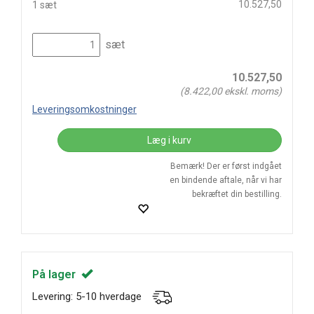
10.527,50
1 sæt
sæt
10.527,50
(
8.422,00
ekskl. moms)
Leveringsomkostninger
Læg i kurv
Bemærk! Der er først indgået
en bindende aftale, når vi har
bekræftet din bestilling.
På lager
Levering: 5-10 hverdage