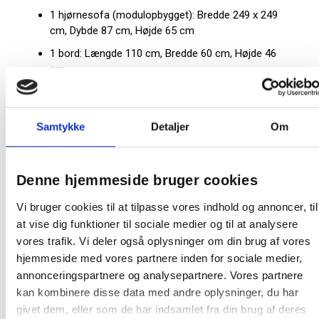
1 hjørnesofa (modulopbygget): Bredde 249 x 249
cm, Dybde 87 cm, Højde 65 cm
1 bord: Længde 110 cm, Bredde 60 cm, Højde 46
cm
Inkl. mørkegrå hynder med aftageligt betræk
Materialer:
Samtykke
Detaljer
Om
Sofa: Polyrattan (kunstflet), aluminium, polyester
Bord: Polyrattan og glas
Denne hjemmeside bruger cookies
Hynder: Polyester
Mål og specifikationer:
Vi bruger cookies til at tilpasse vores indhold og annoncer, til
at vise dig funktioner til sociale medier og til at analysere
Siddebredde: 75 cm
vores trafik. Vi deler også oplysninger om din brug af vores
Sædedybde: 75 cm
hjemmeside med vores partnere inden for sociale medier,
Siddehøjde: 32 cm
annonceringspartnere og analysepartnere. Vores partnere
kan kombinere disse data med andre oplysninger, du har
Sofaens bæreevne: 800 kg
givet dem, eller som de har indsamlet fra din brug af deres