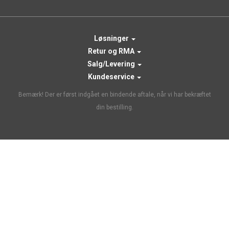
Løsninger
Retur og RMA
Salg/Levering
Kundeservice
Bemærk! Der er først indgået en bindende aftale, når vi har bekræftet
din bestilling.