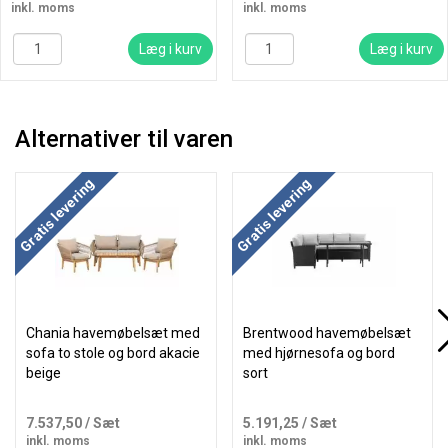
inkl. moms
inkl. moms
Læg i kurv
Læg i kurv
Alternativer til varen
Gratis levering
Gratis levering
Chania havemøbelsæt med
Brentwood havemøbelsæt
sofa to stole og bord akacie
med hjørnesofa og bord
beige
sort
7.537,50
/ Sæt
5.191,25
/ Sæt
inkl. moms
inkl. moms