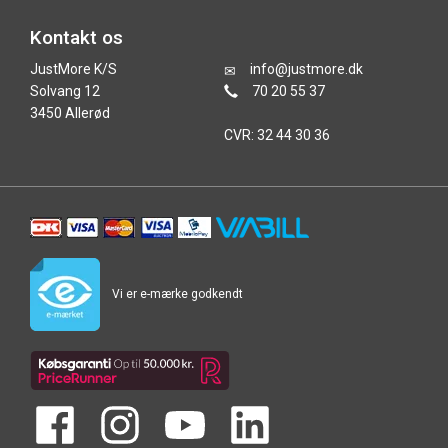
Kontakt os
JustMore K/S
info@justmore.dk
Solvang 12
70 20 55 37
3450 Allerød
CVR: 32 44 30 36
Vi er e-mærke godkendt