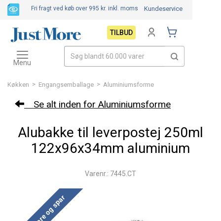
Fri fragt ved køb over 995 kr.
inkl. moms
Kundeservice
TILBUD
Toggle
navigation
Menu
>
>
Køkken
Engangsemballage
Aluminiumsforme
Se alt inden for Aluminiumsforme
Alubakke til leverpostej 250ml
122x96x34mm aluminium
Varenr.: 7445.CT
Køb mere og spar