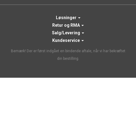
Løsninger
Retur og RMA
Salg/Levering
Kundeservice
Bemærk! Der er først indgået en bindende aftale, når vi har bekræftet
din bestilling.