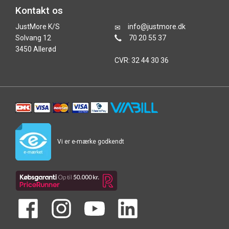
Kontakt os
JustMore K/S
info@justmore.dk
Solvang 12
70 20 55 37
3450 Allerød
CVR: 32 44 30 36
Vi er e-mærke godkendt