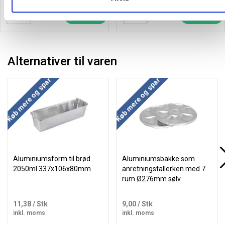
Læg i kurv
Læg i kurv
Alternativer til varen
Køb mere og spar
Køb mere og spar
Aluminiumsform til brød
Aluminiumsbakke som
2050ml 337x106x80mm
anretningstallerken med 7
rum Ø276mm sølv
11,38
/ Stk
9,00
/ Stk
inkl. moms
inkl. moms