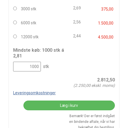
2,69
3000 stk
375,00
2,56
6000 stk
1.500,00
2,44
12000 stk
4.500,00
Mindste køb: 1000 stk á
2,81
stk
2.812,50
(
2.250,00
ekskl. moms)
Leveringsomkostninger
Læg i kurv
Bemærk! Der er først indgået
en bindende aftale, når vi har
bekræftet din bestilling.