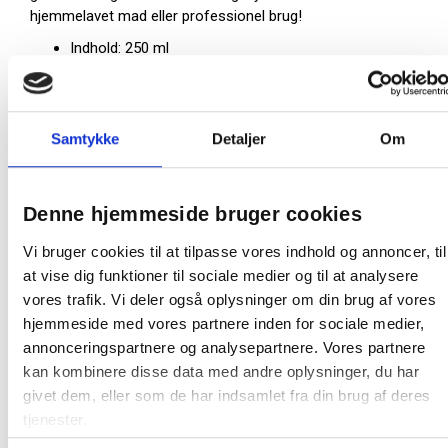
hjemmelavet mad eller professionel brug!
Indhold: 250 ml
Størrelse: 122 x 96 x 34 mm
Pakning: 1000 stk pr karton
Samtykke
Detaljer
Om
1 karton:
1000 karton
Farve:
Aluminium rent
Denne hjemmeside bruger cookies
Oprindelsesland:
Danmark
Vi bruger cookies til at tilpasse vores indhold og annoncer, til
Producent:
Øvrige
at vise dig funktioner til sociale medier og til at analysere
Tekniskdatablad
vores trafik. Vi deler også oplysninger om din brug af vores
hjemmeside med vores partnere inden for sociale medier,
annonceringspartnere og analysepartnere. Vores partnere
Fødevaregodkendelser
kan kombinere disse data med andre oplysninger, du har
givet dem, eller som de har indsamlet fra din brug af deres
tjenester.
Fødevarekontaktmaterialer