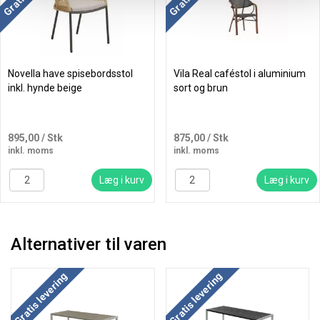
Novella have spisebordsstol
Vila Real caféstol i aluminium
inkl. hynde beige
sort og brun
895,00
/ Stk
875,00
/ Stk
inkl. moms
inkl. moms
Læg i kurv
Læg i kurv
Alternativer til varen
Gratis levering
Gratis levering