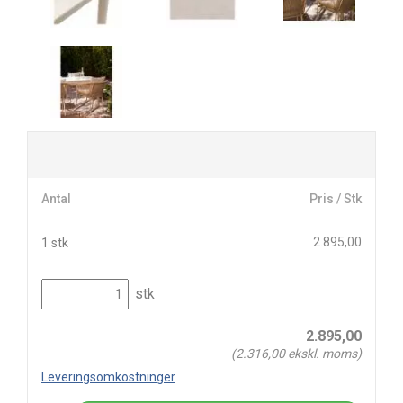
Antal
Pris / Stk
2.895,00
1 stk
stk
2.895,00
(
2.316,00
ekskl. moms)
Leveringsomkostninger