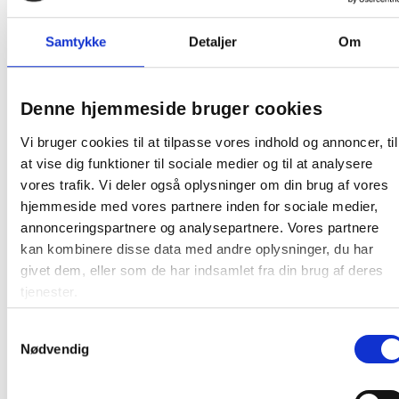
Spisebordet leveres adskilt og er nemt at samle.
Samtykke
Detaljer
Om
• Moderne udendørs spisebord
• Bordplade i keramik
• Stel i aluminium
Denne hjemmeside bruger cookies
• Velegnet til terrasse og have
• Stilrent og moderne design
Vi bruger cookies til at tilpasse vores indhold og annoncer, til
• Leveres adskilt
at vise dig funktioner til sociale medier og til at analysere
• Materiale: Aluminium, keramik
vores trafik. Vi deler også oplysninger om din brug af vores
• Længde: 160 cm
hjemmeside med vores partnere inden for sociale medier,
• Bredde: 90 cm
annonceringspartnere og analysepartnere. Vores partnere
• Højde: 74 cm
• Maks. belastning: 40 kg
kan kombinere disse data med andre oplysninger, du har
• Farve: Sand
givet dem, eller som de har indsamlet fra din brug af deres
tjenester.
Se også hele vores udvalg af
Havemøbler
og find
loungemøbler, havestole, spiseborde og moderne
Samtykkevalg
løsninger til terrasse og have.
Nødvendig
Farve:
Sand