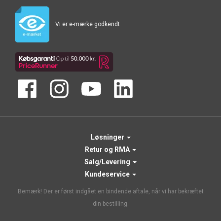
Vi er e-mærke godkendt
Løsninger
Retur og RMA
Salg/Levering
Kundeservice
Bemærk! Der er først indgået en bindende aftale, når vi har bekræftet
din bestilling.