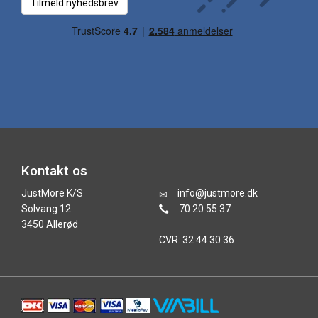
Tilmeld nyhedsbrev
Kontakt os
JustMore K/S
info@justmore.dk
Solvang 12
70 20 55 37
3450 Allerød
CVR: 32 44 30 36