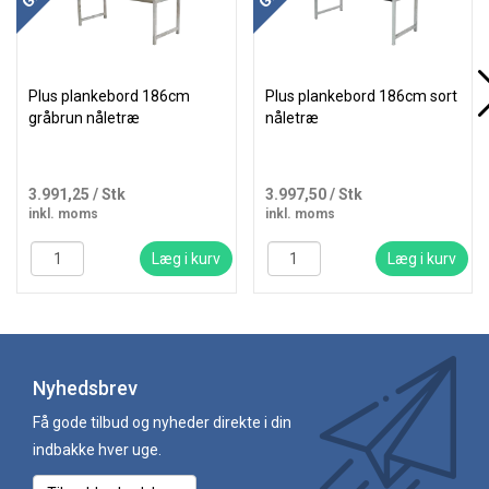
Plus plankebord 186cm
Plus plankebord 186cm sort
gråbrun nåletræ
nåletræ
3.991,25
/ Stk
3.997,50
/ Stk
inkl. moms
inkl. moms
Læg i kurv
Læg i kurv
Nyhedsbrev
Få gode tilbud og nyheder direkte i din
indbakke hver uge.