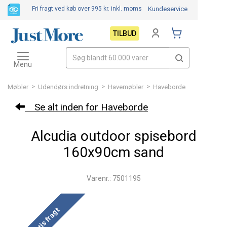
Fri fragt ved køb over 995 kr.
inkl. moms
Kundeservice
TILBUD
Toggle
navigation
Menu
>
>
>
Møbler
Udendørs indretning
Havemøbler
Haveborde
Se alt inden for Haveborde
Alcudia outdoor spisebord
160x90cm sand
Varenr.: 7501195
Gratis fragt