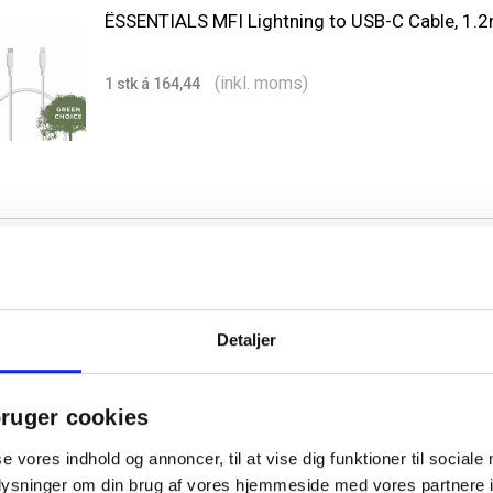
ËSSENTIALS MFI Lightning to USB-C Cable, 1.2
(inkl. moms)
1 stk á 164,44
ËSSENTIALS MFI Lightning to USB-C Cable, 2.5
Detaljer
(inkl. moms)
1 stk á 184,63
ruger cookies
se vores indhold og annoncer, til at vise dig funktioner til sociale
oplysninger om din brug af vores hjemmeside med vores partnere i