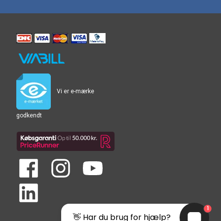
Vi er e-mærke
godkendt
1
👋 Har du brug for hjælp?