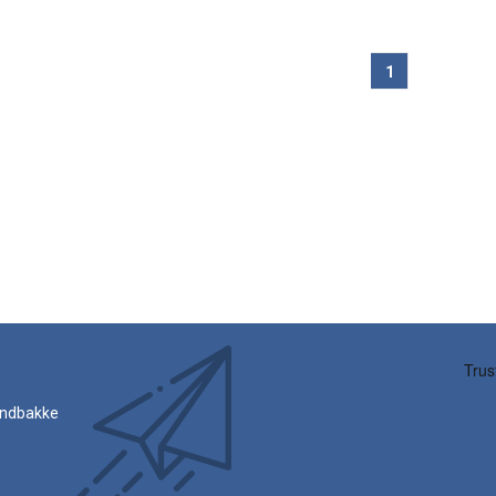
1
 indbakke