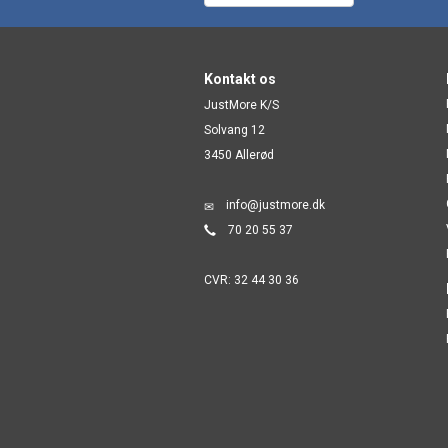
Kontakt os
JustMore K/S
Solvang 12
3450 Allerød
info@justmore.dk
70 20 55 37
CVR: 32 44 30 36