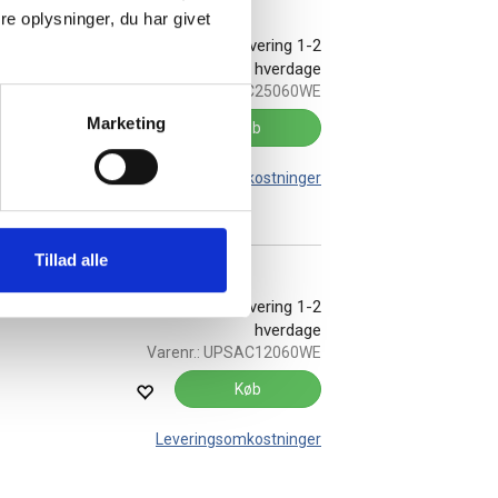
e oplysninger, du har givet
ter 480
På lager:
Levering 1-2
hverdage
Varenr.:
UPSAC25060WE
Marketing
Køb
Leveringsomkostninger
Tillad alle
ter 480
På lager:
Levering 1-2
hverdage
Varenr.:
UPSAC12060WE
Køb
Leveringsomkostninger