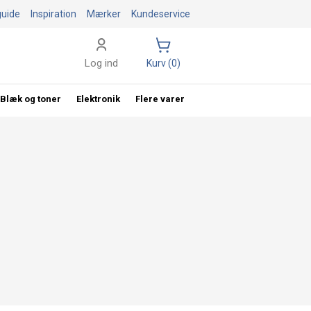
guide
Inspiration
Mærker
Kundeservice
Log ind
Kurv (0)
Blæk og toner
Elektronik
Flere varer