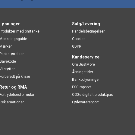
Løsninger
Salg/Levering
Produkter med omtanke
Handelsbetingelser
Mærkningsguide
Cookies
Mærker
GDPR
Papirstørrelser
Kundeservice
Gavekode
Om JustMore
Vi støtter
Åbningstider
Forberedt på kriser
Bankoplysninger
Retur og RMA
ESG rapport
Fortrydelsesformular
CO2e digitalt produktpas
Reklamationer
Fødevarerapport