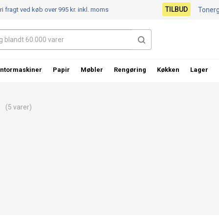
TILBUD
ri fragt ved køb over 995 kr.
inkl. moms
Toner
ntormaskiner
Papir
Møbler
Rengøring
Køkken
Lager
(5 varer)