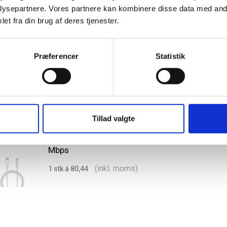
ysepartnere. Vores partnere kan kombinere disse data med andr
ËSSENTIALS 60W USB-A to USB-C kabel 2.5me
et fra din brug af deres tjenester.
Mbps
(inkl. moms)
1 stk á 95,25
Præferencer
Statistik
Tillad valgte
ËSSENTIALS 60W USB-A to USB-C kabel 1.2me
Mbps
(inkl. moms)
1 stk á 80,44