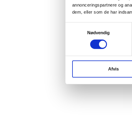
annonceringspartnere og anal
dem, eller som de har indsaml
Samtykkevalg
Nødvendig
Afvis