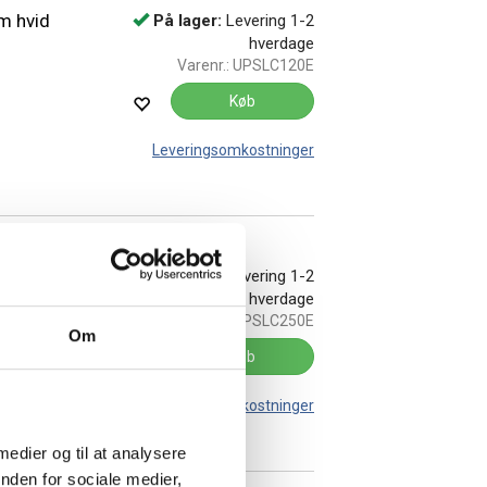
m hvid
På lager:
Levering 1-2
hverdage
Varenr.:
UPSLC120E
Køb
Leveringsomkostninger
m hvid
På lager:
Levering 1-2
hverdage
Varenr.:
UPSLC250E
Om
Køb
Leveringsomkostninger
 medier og til at analysere
nden for sociale medier,