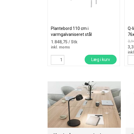
Plantebord 110 cm i
Q-l
varmgalvaniseret stål
76
3,94
1.848,75
/ Stk
3,
inkl. moms
ink
Læg i kurv