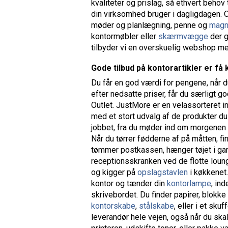
kvaliteter og prislag, så ethvert behov 
din virksomhed bruger i dagligdagen. 
møder og planlægning, penne og
magn
kontormøbler eller
skærmvægge
der g
tilbyder vi en overskuelig webshop med
Gode tilbud på kontorartikler er få 
Du får en god værdi for pengene, når d
efter nedsatte priser, får du særligt 
Outlet. JustMore er en velassorteret i
med et stort udvalg af de produkter du
jobbet, fra du møder ind om morgenen t
Når du tørrer fødderne af på måtten, fi
tømmer postkassen, hænger tøjet i gar
receptionsskranken ved de flotte loun
og kigger på
opslagstavlen
i køkkenet.
kontor og tænder din
kontorlampe
, in
skrivebordet. Du finder papirer, blokke 
kontorskabe
,
stålskabe
, eller i et sk
leverandør hele vejen, også når du skal