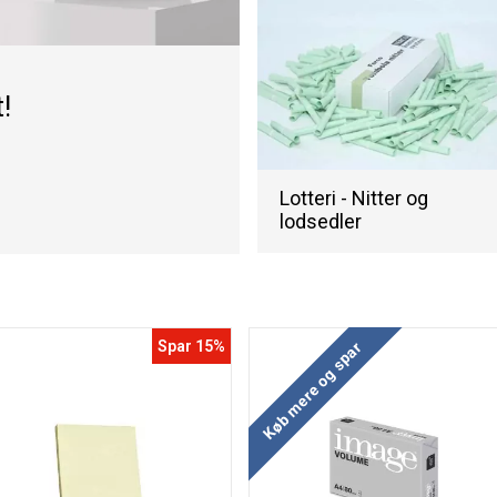
!
Lotteri - Nitter og
lodsedler
Spar 15%
Køb mere og spar