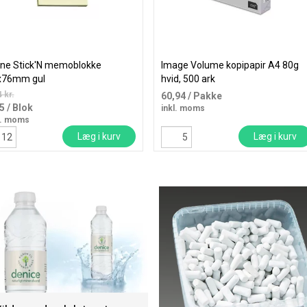
ine Stick'N memoblokke
Image Volume kopipapir A4 80g
x76mm gul
hvid, 500 ark
 kr.
60,94
/ Pakke
35
/ Blok
inkl. moms
l. moms
Læg i kurv
Læg i kurv