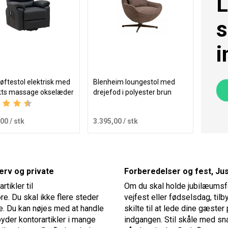
L
s
i
løftestol elektrisk med
Blenheim loungestol med
kts massage okselæder
drejefod i polyester brun
ring:
4.5 ud af 5 stjerner
,00
/ stk
3.395,00
/ stk
Læg i kurv
Læg i kurv
verv og private
Forberedelser og fest, Ju
rtikler til
Om du skal holde jubilæumsfes
e. Du skal ikke flere steder
vejfest eller fødselsdag, til
uge. Du kan nøjes med at handle
skilte til at lede dine gæster 
lbyder kontorartikler i mange
indgangen. Stil skåle med sna