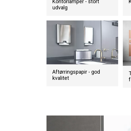
Kontorlamper - stort
K
udvalg
Aftørringspapir - god
T
kvalitet
f