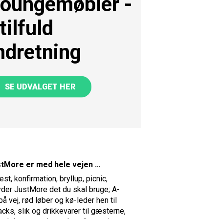
oungemøbler -
tilfuld
ndretning
SE UDVALGET HER
stMore er med hele vejen …
t, konfirmation, bryllup, picnic,
byder JustMore det du skal bruge; A-
på vej, rød løber og kø-leder hen til
cks, slik og drikkevarer til gæsterne,