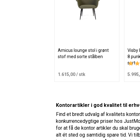
Amicus lounge stol i grønt
Visby 
stof med sorte stålben
8 pun
sort
Vurde
1.615,00
/ stk
5.995
Læg i kurv
Kontorartikler i god kvalitet til erh
Find et bredt udvalg af kvalitets kontora
konkurrencedygtige priser hos JustMor
for at få de kontor artikler du skal br
alt ét sted og samtidig spare tid. Vi ti