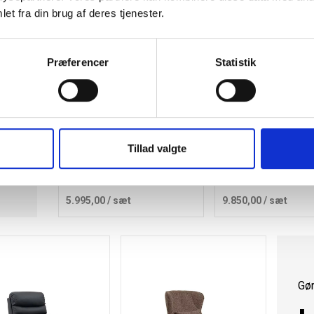
et fra din brug af deres tjenester.
t-
Præferencer
Statistik
Giardini havemøbelsæt med
Brentwood havemøbe
Tillad valgte
bord og 6 Levanzo stole sort
kunstrotting grå
5.995,00
/ sæt
9.850,00
/ sæt
Læg i kurv
Læg i 
Gør