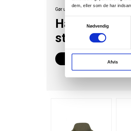
dem, eller som de har indsaml
Gør uderummet klar til sommer
Havemøbelsæ
Samtykkevalg
Nødvendig
stort udvalg
SE ALLE
Afvis