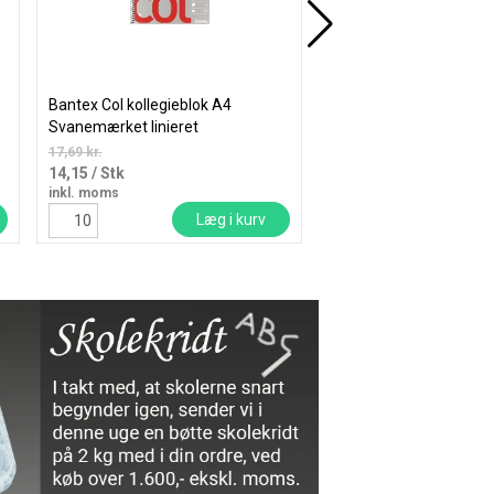
Bantex Col kollegieblok A4
Stathera parasolfod me
Svanemærket linieret
Ø50cm i grå granit
17,69 kr.
695,00
/ Stk
14,15
/ Stk
inkl. moms
inkl. moms
Læg i kurv
Læ