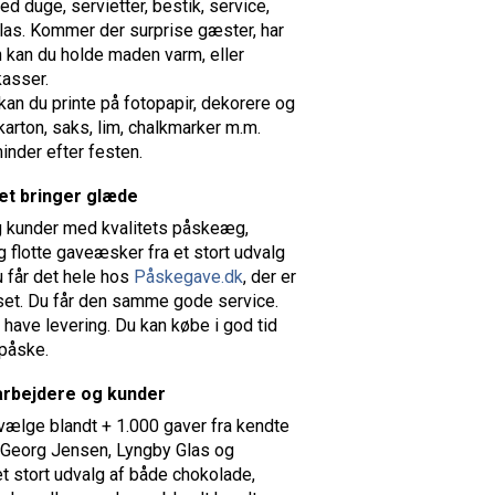
d duge, servietter, bestik, service,
las. Kommer der surprise gæster, har
en kan du holde maden varm, eller
asser.
 kan du printe på fotopapir, dekorere og
karton, saks, lim, chalkmarker m.m.
inder efter festen.
det bringer glæde
 kunder med kvalitets påskeæg,
 flotte gaveæsker fra et stort udvalg
u får det hele hos
Påskegave.dk
, der er
set. Du får den samme gode service.
 have levering. Du kan købe i god tid
 påske.
darbejdere og kunder
vælge blandt + 1.000 gaver fra kendte
Georg Jensen, Lyngby Glas og
t stort udvalg af både chokolade,