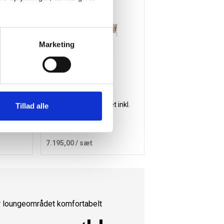
Marketing
lsæt i
Abela lounge havesæt inkl.
Tillad alle
hynder sand
7.195,00
/ sæt
kurv
Læg i kurv
 loungeområdet komfortabelt