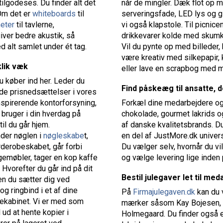
tilgodeses. Du finder alt det
når de mingler. Dæk flot op me
Om det er
whiteboards
til
serveringsfade, LED lys og g
eter
til tavlerne,
vi også klapstole. Til picnic
iver bedre akustik, så
drikkevarer kolde med skumk
 alt samlet under ét tag.
Vil du pynte op med billeder,
være kreativ med silkepapir, 
klik væk
eller lave en scrapbog med m
u køber ind her. Leder du
Find påskeæg til ansatte, 
gode prisnedsættelser i vores
nspirerende kontorforsyning,
Forkæl dine medarbejdere og
 bruger i din hverdag på
chokolade, gourmet lakrids og
il du går hjem.
af danske kvalitetsbrands. D
nder nøglen i
nøgleskabe
t,
en del af JustMore.dk univer
derobeskabet, går forbi
Du vælger selv, hvornår du vil
gemøbler, tager en kop kaffe
og vælge levering lige inden
 Hvorefter du går ind på dit
Bestil julegaver let til me
den du sætter dig ved
og ringbind i et af dine
På
Firmajulegaven.dk
kan du 
uffekabinet. Vi er med som
mærker såsom Kay Bojesen, 
 ud at hente kopier i
Holmegaard. Du finder også e