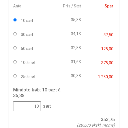
Antal
Pris / Sæt
Spar
35,38
10 sæt
34,13
30 sæt
37,50
32,88
50 sæt
125,00
31,63
100 sæt
375,00
30,38
250 sæt
1.250,00
Mindste køb: 10 sæt á
35,38
sæt
353,75
(
283,00
ekskl. moms)