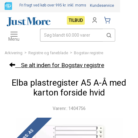
Fri fragt ved køb over 995 kr.
inkl. moms
Kundeservice
TILBUD
Toggle
navigation
Menu
>
>
Arkivering
Registre og faneblade
Bogstav registre
Se alt inden for Bogstav registre
Elba plastregister A5 A-Å med
karton forside hvid
Varenr.: 1404756
OBS: A5