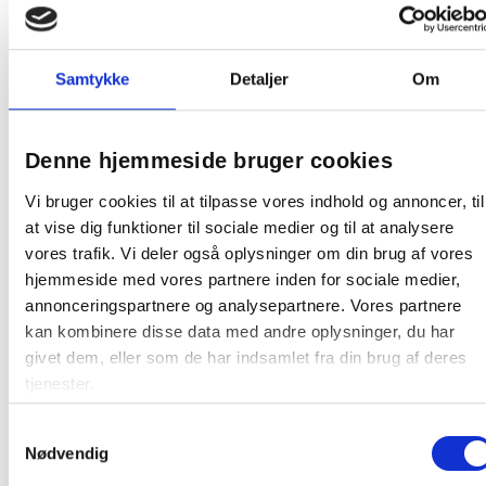
Alfabet fordelt på 21 skilleblade.
Forsynet med trykt kartonforblad med Strong-Line®
hulforstærkning.
Samtykke
Detaljer
Om
Format: A5
Inddeling: A-Å
Materiale: Plast
Denne hjemmeside bruger cookies
Farve: Hvid med sorte bogstaver
Vi bruger cookies til at tilpasse vores indhold og annoncer, til
at vise dig funktioner til sociale medier og til at analysere
På lager:
13 sæt
vores trafik. Vi deler også oplysninger om din brug af vores
Farve:
Hvid
hjemmeside med vores partnere inden for sociale medier,
annonceringspartnere og analysepartnere. Vores partnere
Oprindelsesland:
Tyskland
kan kombinere disse data med andre oplysninger, du har
givet dem, eller som de har indsamlet fra din brug af deres
Producent:
Elba
tjenester.
Samtykkevalg
Nødvendig