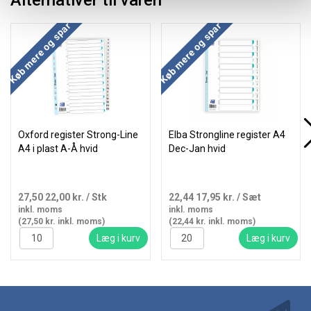
Alternativer til varen
Køb mere og spar
Køb mere og spar
Oxford register Strong-Line
Elba Strongline register A4
A4 i plast A-Å hvid
Dec-Jan hvid
27,50
22,00 kr.
/ Stk
22,44
17,95 kr.
/ Sæt
inkl. moms
inkl. moms
(27,50 kr. inkl. moms)
(22,44 kr. inkl. moms)
Læg i kurv
Læg i kurv