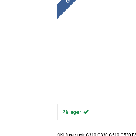
På lager
OKI fuser unit C310 C330 C510 C530 