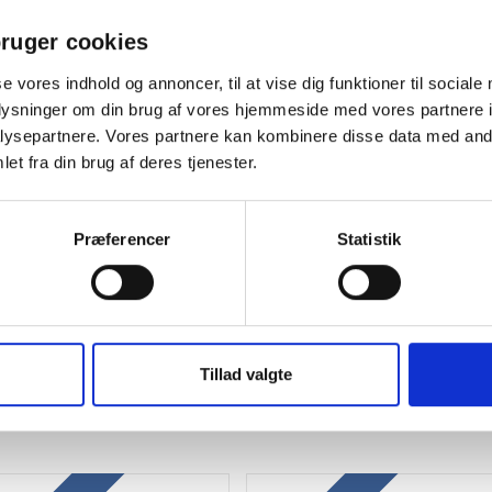
Gratis levering
ruger cookies
se vores indhold og annoncer, til at vise dig funktioner til sociale
oplysninger om din brug af vores hjemmeside med vores partnere i
ysepartnere. Vores partnere kan kombinere disse data med andr
et fra din brug af deres tjenester.
Præferencer
Statistik
icolor 8650DN staples
Brother DR321CL original HL
5000)
L9200CDWT tromle 25K
3,75
/ Stk
2.007,50
/ Stk
l. moms
inkl. moms
Tillad valgte
Læg i kurv
Læg i kurv