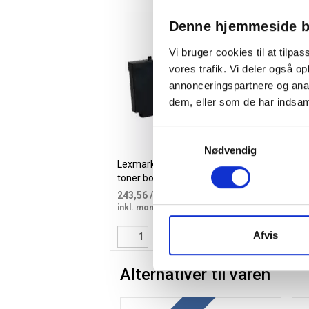
Denne hjemmeside b
Vi bruger cookies til at tilpas
vores trafik. Vi deler også 
annonceringspartnere og anal
dem, eller som de har indsaml
Samtykkevalg
Nødvendig
Lexmark C540/C543/C544 waste
Mag
toner box 30K resttoner beholder
(3x
243,56
/ Stk
69
inkl. moms
ink
Afvis
Læg i kurv
Alternativer til varen