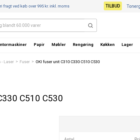
TILBUD
ri fragt ved køb over 995 kr.
inkl. moms
Toner
ntormaskiner
Papir
Møbler
Rengøring
Køkken
Lager
>
>
 - Laser
Fuser
OKI fuser unit C310 C330 C510 C530
 C330 C510 C530
Antal
Pri