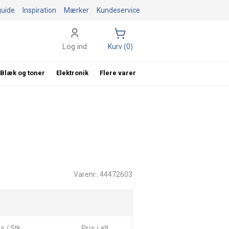
guide
Inspiration
Mærker
Kundeservice
Log ind
Kurv (0)
Blæk og toner
Elektronik
Flere varer
Varenr.: 44472603
s / Stk
Pris i alt