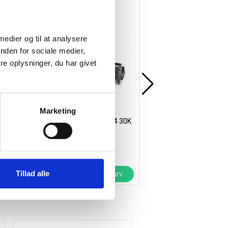
Gratis levering
 medier og til at analysere
nden for sociale medier,
e oplysninger, du har givet
Marketing
Oki original tromle drum C824 30K
HP LaserJet overskuds
sort
beholder til Enterprise
2.087,50
/ Stk
461,25
/ Stk
inkl. moms
inkl. moms
Tillad alle
Læg i kurv
Læ