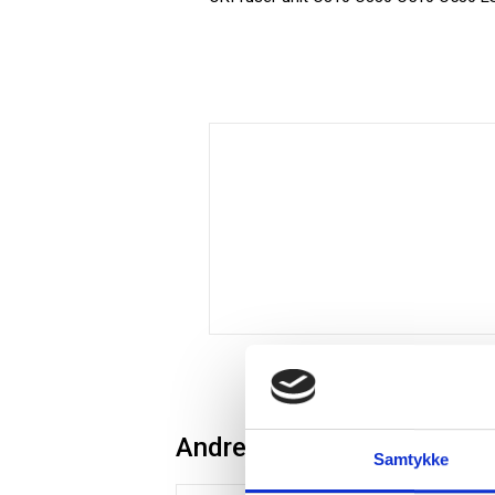
Andre kunder købte også
Samtykke