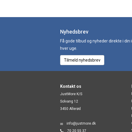
Nyhedsbrev
Få gode tilbud og nyheder direkte i din
hver uge.
Tilmeld nyhedsbrev
Kontakt os
JustMore K/S
Solvang 12
3450 Allerød
info@justmore.dk
70 20 55 37