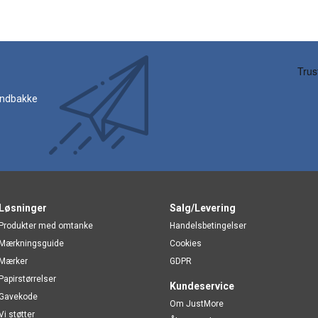
 indbakke
Løsninger
Salg/Levering
Produkter med omtanke
Handelsbetingelser
Mærkningsguide
Cookies
Mærker
GDPR
Papirstørrelser
Kundeservice
Gavekode
Om JustMore
Vi støtter