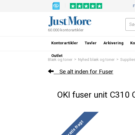
F
60.000 kontorartikler
Kontorartikler
Tavler
Arkivering
Ko
Outlet
>
>
Blæk og toner
Nyhed blæk og toner
Supplies
Se alt inden for Fuser
OKI fuser unit C310
Gratis fragt