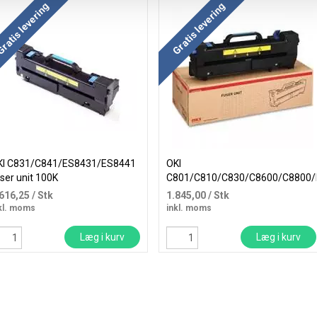
ratis levering
Gratis levering
KI C831/C841/ES8431/ES8441
OKI
ser unit 100K
C801/C810/C830/C8600/C8800
fuser unit 100K
.616,25
/ Stk
1.845,00
/ Stk
kl. moms
inkl. moms
Læg i kurv
Læg i kurv