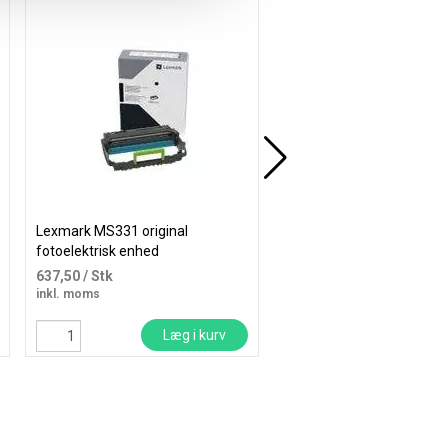
Gratis levering
Lexmark MS331 original
HP B5L36A LaserJet 220V
/MC860
fotoelektrisk enhed
Kit fikseringsenhed
637,50
/ Stk
2.617,50
/ Stk
inkl. moms
inkl. moms
Læg i kurv
Læg i