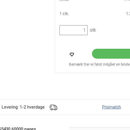
1 stk
1.
stk
Bemærk! Der er først indgået en bindend
Levering: 1-2 hverdage
Prismatch
ES5430 60000 pages