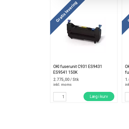
Gratis levering
G
OKI fuserunit C931 ES9431
O
ES9541 150K
fu
2.775,00
/ Stk
1
inkl. moms
in
Læg i kurv