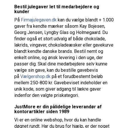
Bestil julegaver let til medarbejdere og
kunder
På
Firmajulegaven.dk
kan du vælge blandt + 1.000
gaver fra kendte mærker såsom Kay Bojesen,
Georg Jensen, Lyngby Glas og Holmegaard. Du
finder også et stort udvalg af både chokolade,
lakrids, vingaver, chokoladeæsker eller gavekurve
blandt kendte danske brands. Bestil nemt og
enkelt online, og ønsk levering i den uge, der
passer dig. Skal dine medarbejdere selv kunne
vælge sin gave, kan du bestille gavebevis
på
Vælgershop.dk
på et forudbestemt beløb
mellem 250-800 kr. Gavebeviset indeholder en
unik kode, som giver adgang til lækre gaver
indenfor den valgte priskategori.
JustMore er din pålidelige leverandør af
kontorartikler siden 1989
Vi er en online webshop, hvor du kan handle
døgnet rundt. Har du brug for hjælp, er der noget