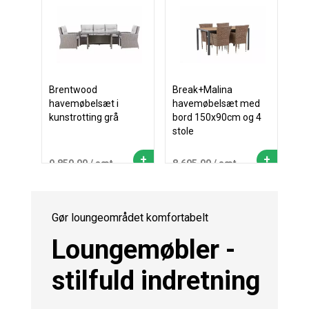
Brentwood
Break+Malina
havemøbelsæt i
havemøbelsæt med
kunstrotting grå
bord 150x90cm og 4
stole
+
+
9.850,00
/ sæt
8.695,00
/ sæt
Gør loungeområdet komfortabelt
Loungemøbler -
stilfuld indretning