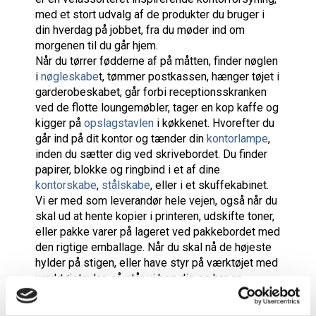
med et stort udvalg af de produkter du bruger i
din hverdag på jobbet, fra du møder ind om
morgenen til du går hjem.
Når du tørrer fødderne af på måtten, finder nøglen
i
nøgleskabe
t, tømmer postkassen, hænger tøjet i
garderobeskabet, går forbi receptionsskranken
ved de flotte loungemøbler, tager en kop kaffe og
kigger på
opslagstavlen
i køkkenet. Hvorefter du
går ind på dit kontor og tænder din
kontorlampe
,
inden du sætter dig ved skrivebordet. Du finder
papirer, blokke og ringbind i et af dine
kontorskabe
,
stålskabe
, eller i et skuffekabinet.
Vi er med som leverandør hele vejen, også når du
skal ud at hente kopier i printeren, udskifte toner,
eller pakke varer på lageret ved pakkebordet med
den rigtige emballage. Når du skal nå de højeste
hylder på stigen, eller have styr på værktøjet med
værktøjstavler, så står vi bag dig og har en
velassorteret webshop.
Når dagen lakker mod enden, har vi naturligvis