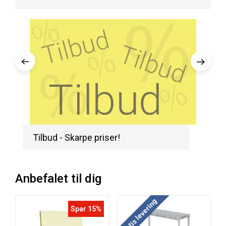
Tilbud - Skarpe priser!
Anbefalet til dig
Køb
Gratis levering
Spar 15%