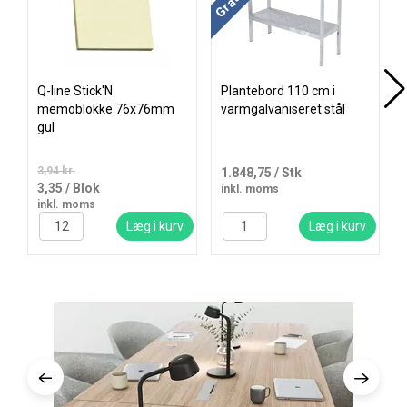
Q-line Stick'N
Plantebord 110 cm i
memoblokke 76x76mm
varmgalvaniseret stål
gul
3,94 kr.
1.848,75
/ Stk
3,35
/ Blok
inkl. moms
inkl. moms
Læg i kurv
Læg i kurv