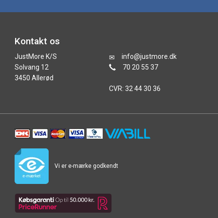
Kontakt os
JustMore K/S
info@justmore.dk
Solvang 12
70 20 55 37
3450 Allerød
CVR: 32 44 30 36
Vi er e-mærke godkendt