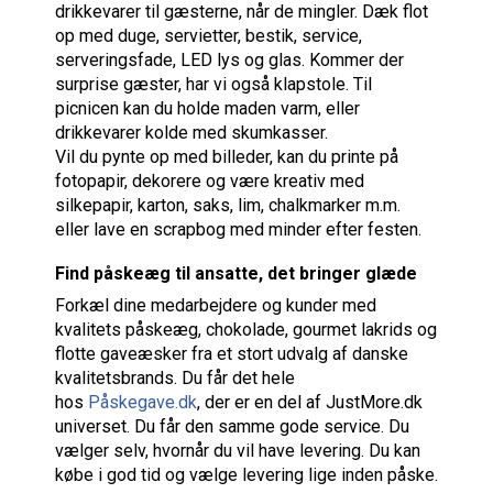
drikkevarer til gæsterne, når de mingler. Dæk flot
op med duge, servietter, bestik, service,
serveringsfade, LED lys og glas. Kommer der
surprise gæster, har vi også klapstole. Til
picnicen kan du holde maden varm, eller
drikkevarer kolde med skumkasser.
Vil du pynte op med billeder, kan du printe på
fotopapir, dekorere og være kreativ med
silkepapir, karton, saks, lim, chalkmarker m.m.
eller lave en scrapbog med minder efter festen.
Find påskeæg til ansatte, det bringer glæde
Forkæl dine medarbejdere og kunder med
kvalitets påskeæg, chokolade, gourmet lakrids og
flotte gaveæsker fra et stort udvalg af danske
kvalitetsbrands. Du får det hele
hos
Påskegave.dk
, der er en del af JustMore.dk
universet. Du får den samme gode service. Du
vælger selv, hvornår du vil have levering. Du kan
købe i god tid og vælge levering lige inden påske.