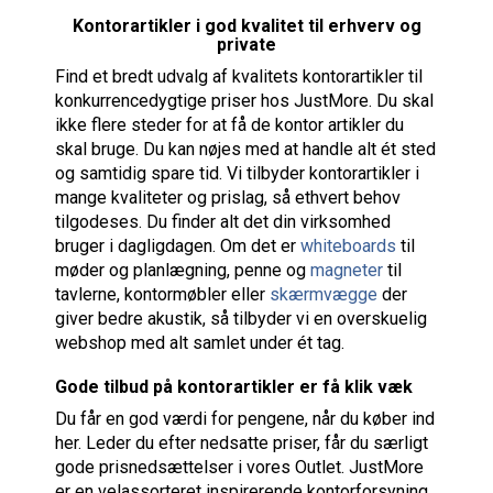
Kontorartikler i god kvalitet til erhverv og
private
Find et bredt udvalg af kvalitets kontorartikler til
konkurrencedygtige priser hos JustMore. Du skal
ikke flere steder for at få de kontor artikler du
skal bruge. Du kan nøjes med at handle alt ét sted
og samtidig spare tid. Vi tilbyder kontorartikler i
mange kvaliteter og prislag, så ethvert behov
tilgodeses. Du finder alt det din virksomhed
bruger i dagligdagen. Om det er
whiteboards
til
møder og planlægning, penne og
magneter
til
tavlerne, kontormøbler eller
skærmvægge
der
giver bedre akustik, så tilbyder vi en overskuelig
webshop med alt samlet under ét tag.
Gode tilbud på kontorartikler er få klik væk
Du får en god værdi for pengene, når du køber ind
her. Leder du efter nedsatte priser, får du særligt
gode prisnedsættelser i vores Outlet. JustMore
er en velassorteret inspirerende kontorforsyning,