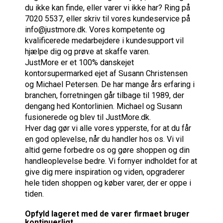
du ikke kan finde, eller varer vi ikke har? Ring på
7020 5537, eller skriv til vores kundeservice på
info@justmore.dk. Vores kompetente og
kvalificerede medarbejdere i kundesupport vil
hjælpe dig og prøve at skaffe varen.
JustMore er et 100% danskejet
kontorsupermarked ejet af Susann Christensen
og Michael Petersen. De har mange års erfaring i
branchen, forretningen går tilbage til 1989, der
dengang hed Kontorlinien. Michael og Susann
fusionerede og blev til JustMore.dk.
Hver dag gør vi alle vores ypperste, for at du får
en god oplevelse, når du handler hos os. Vi vil
altid gerne forbedre os og gøre shoppen og din
handleoplevelse bedre. Vi fornyer indholdet for at
give dig mere inspiration og viden, opgraderer
hele tiden shoppen og køber varer, der er oppe i
tiden.
Opfyld lageret med de varer firmaet bruger
kontinuerligt