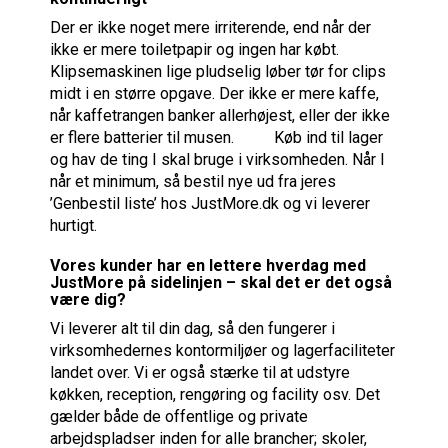
Der er ikke noget mere irriterende, end når der
ikke er mere toiletpapir og ingen har købt.
Klipsemaskinen lige pludselig løber tør for clips
midt i en større opgave. Der ikke er mere kaffe,
når kaffetrangen banker allerhøjest, eller der ikke
er flere batterier til musen. Køb ind til lager
og hav de ting I skal bruge i virksomheden. Når I
når et minimum, så bestil nye ud fra jeres
’Genbestil liste’ hos JustMore.dk og vi leverer
hurtigt.
Vores kunder har en lettere hverdag med
JustMore på sidelinjen – skal det er det også
være dig?
Vi leverer alt til din dag, så den fungerer i
virksomhedernes kontormiljøer og lagerfaciliteter
landet over. Vi er også stærke til at udstyre
køkken, reception, rengøring og facility osv. Det
gælder både de offentlige og private
arbejdspladser inden for alle brancher; skoler,