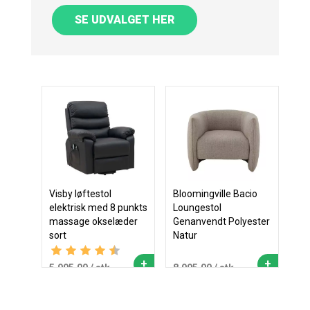
SE UDVALGET HER
Visby løftestol
Bloomingville Bacio
elektrisk med 8 punkts
Loungestol
massage okselæder
Genanvendt Polyester
sort
Natur
Vurdering:
4.5 ud af 5 stjerner
+
+
5.995,00
/ stk
8.995,00
/ stk