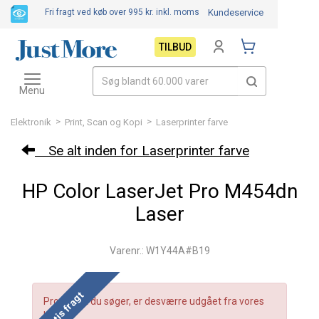
Fri fragt ved køb over 995 kr.
inkl. moms
Kundeservice
TILBUD
Toggle
navigation
Menu
>
>
Elektronik
Print, Scan og Kopi
Laserprinter farve
Se alt inden for Laserprinter farve
HP Color LaserJet Pro M454dn
Laser
Varenr.: W1Y44A#B19
Gratis fragt
Produktet du søger, er desværre udgået fra vores
lager.