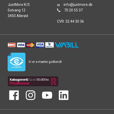
JustMore K/S
info@justmore.dk
Solvang 12
70 20 55 37
3450 Allerød
CVR: 32 44 30 36
Vi er e-mærke godkendt