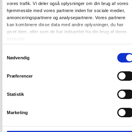
vores trafik. Vi deler også oplysninger om din brug af vores
hjemmeside med vores partnere inden for sociale medier,
annonceringspartnere og analysepartnere. Vores partnere
Alternativer til varen
kan kombinere disse data med andre oplysninger, du har
givet dem, eller som de har indsamlet fra din brug af deres
tjenester.
Gratis levering
Gratis levering
Samtykkevalg
Nødvendig
Præferencer
OKI C824dn fuld farvelaser
HP Color Laser 150nw
printer A3
Printer
Statistik
10.772,50
/ Stk
2.821,25
/ Stk
Marketing
inkl. moms
inkl. moms
Læg i kurv
Læg i kurv