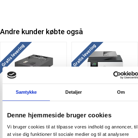
Andre kunder købte også
Gratis levering
Gratis levering
Kyocera PF-5150 Paper
HP OfficeJet Pro 9120b AiO
Samtykke
Detaljer
Om
feeder, 500 ekstra skuffe
Printer ink-jet farveprinter
Denne hjemmeside bruger cookies
2.340,00
/ Stk
2.618,75
/ Stk
inkl. moms
inkl. moms
Vi bruger cookies til at tilpasse vores indhold og annoncer, til
at vise dig funktioner til sociale medier og til at analysere
Læg i kurv
Læg i kurv