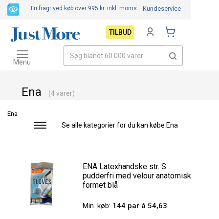
Fri fragt ved køb over 995 kr.
inkl. moms
Kundeservice
TILBUD
Toggle
navigation
Menu
Ena
(4 varer)
Ena
Se alle kategorier for du kan købe Ena
Toggle
navigation
ENA Latexhandske str. S
pudderfri med velour anatomisk
formet blå
Min. køb:
144 par á 54,63