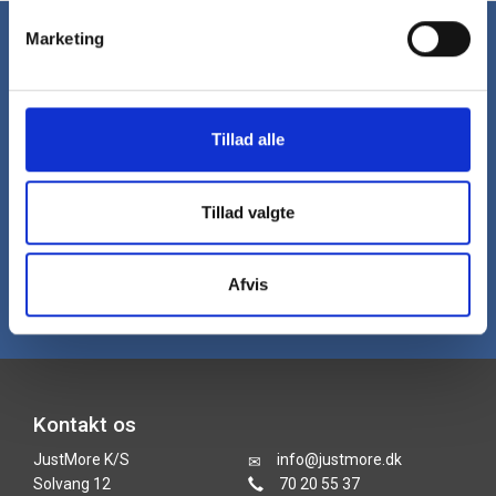
Marketing
Nyhedsbrev
Få gode tilbud og nyheder direkte i din
indbakke hver uge.
Tillad alle
Tilmeld nyhedsbrev
Tillad valgte
Afvis
Kontakt os
JustMore K/S
info@justmore.dk
Solvang 12
70 20 55 37