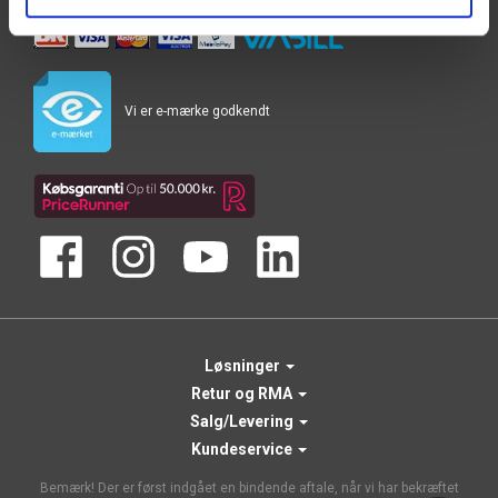
Vi er e-mærke godkendt
Løsninger
Retur og RMA
Salg/Levering
Kundeservice
Bemærk! Der er først indgået en bindende aftale, når vi har bekræftet