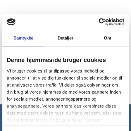
Samtykke
Detaljer
Om
1
Denne hjemmeside bruger cookies
Vi bruger cookies til at tilpasse vores indhold og
annoncer, til at vise dig funktioner til sociale medier og til
at analysere vores trafik. Vi deler også oplysninger om
din brug af vores hjemmeside med vores partnere inden
for sociale medier, annonceringspartnere og
analysepartnere. Vores partnere kan kombinere disse
data med andre oplysninger, du har givet dem, eller som
Nyhedsbrev
de har indsamlet fra din brug af deres tjenester.
Få gode tilbud og nyheder direkte i din