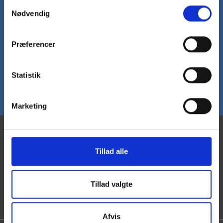
Samtykkevalg
indbakke hver uge.
Nødvendig
Tilmeld nyhedsbrev
Præferencer
Statistik
Marketing
Kontakt os
Tillad alle
JustMore K/S
info@justmore.dk
Solvang 12
70 20 55 37
3450 Allerød
Tillad valgte
CVR: 32 44 30 36
Afvis