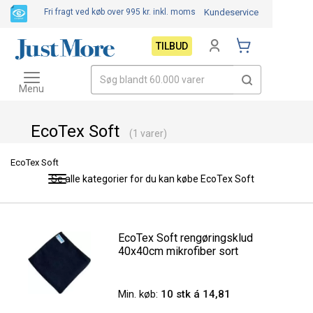
Fri fragt ved køb over 995 kr.
inkl. moms
Kundeservice
TILBUD
Toggle
navigation
Menu
EcoTex Soft
(1 varer)
EcoTex Soft
Se alle kategorier for du kan købe EcoTex Soft
Toggle
navigation
EcoTex Soft rengøringsklud
40x40cm mikrofiber sort
Min. køb:
10 stk á 14,81