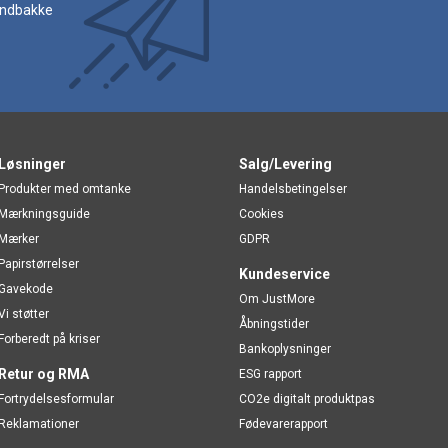
 indbakke
Løsninger
Salg/Levering
Produkter med omtanke
Handelsbetingelser
Mærkningsguide
Cookies
Mærker
GDPR
Papirstørrelser
Kundeservice
Gavekode
Om JustMore
Vi støtter
Åbningstider
Forberedt på kriser
Bankoplysninger
Retur og RMA
ESG rapport
Fortrydelsesformular
CO2e digitalt produktpas
Reklamationer
Fødevarerapport