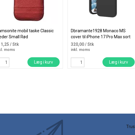
msonite mobil taske Classic
Dbramante1928 Monaco MS
æder Small Rød
cover til iPhone 17 Pro Max sort
11,25
/ Stk
320,00
/ Stk
kl. moms
inkl. moms
Læg i kurv
Læg i kurv