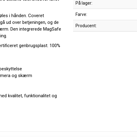
På lager:
Farve:
føles i hånden. Coveret
gå ud over betjeningen, og de
Producent:
ærm. Den integrerede MagSafe
ing.
rtificeret genbrugsplast. 100%
beskyttelse
kamera og skærm
d kvalitet, funktionalitet og