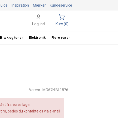
guide
Inspiration
Mærker
Kundeservice
Log ind
Kurv (0)
Blæk og toner
Elektronik
Flere varer
Varenr.: MO67NIBL1876
et fra vores lager.
om, bedes du kontakte os via e-mail