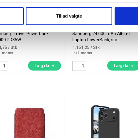
Tillad valgte
dberg Travel Powerbank
Sandberg 24.000 mAh All-in-1
000 PD35W
Laptop PowerBank, sort
8,75
/ Stk
1.151,25
/ Stk
l. moms
inkl. moms
Læg i kurv
Læg i kurv