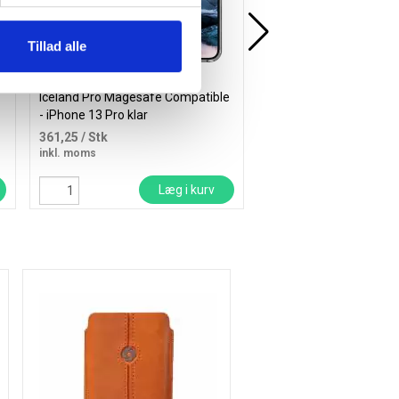
Tillad alle
Iceland Pro Magesafe Compatible
PanzerGlass skærm besk
- iPhone 13 Pro klar
iPhone 17 Pro Ultra-Wid
361,25
/ Stk
248,75
/ Stk
inkl. moms
inkl. moms
Læg i kurv
Læ