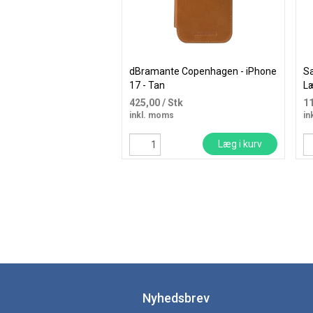
dBramante Copenhagen - iPhone
Sa
17 - Tan
L
425,00
/ Stk
1
inkl. moms
in
Læg i kurv
Nyhedsbrev