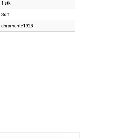
1 stk
Sort
dbramante1928