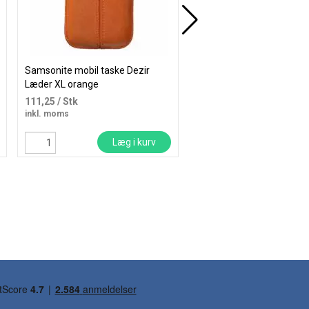
Samsonite mobil taske Dezir
Dbramante1928 Iceland U
Læder XL orange
D3O MS Kick cover til iPh
sort
111,25
/ Stk
487,50
/ Stk
inkl. moms
inkl. moms
Læg i kurv
Læg i