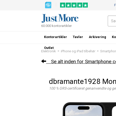
F
60.000 kontorartikler
Kontorartikler
Tavler
Arkivering
Ko
Outlet
>
>
Elektronik
iPhone og iPad tilbehør
Smartphon
Se alt inden for Smartphone c
dbramante1928 Mona
100 % GRS-certificeret genanvendte og ge