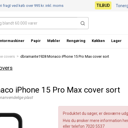
TILBUD
ri fragt ved køb over 995 kr.
inkl. moms
Toner
ntormaskiner
Papir
Møbler
Rengøring
Køkken
Lager
>
e covers
dbramante1928 Monaco iPhone 15 Pro Max cover sort
overs
co iPhone 15 Pro Max cover sort
nanvendelige plast
Produktet du søger, er desværre udgå
Hvis du ønsker mere information her
eller telefon 7020 5537