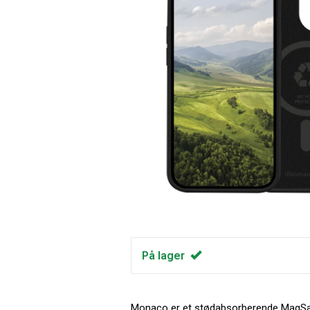
På lager
Monaco er et stødabsorberende MagSafe