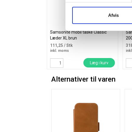
Afvis
Samsonite mobil taske Classic
San
Læder XL brun
20
111,25
/ Stk
31
inkl. moms
ink
Læg i kurv
Alternativer til varen