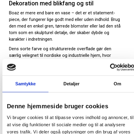
Dekoration med blikfang og stil
Boaz er mere end bare en vase – det er et statement-
piece, der fungerer lige godt med eller uden indhold. Brug
den med en enkel gren, tørrede blomster eller lad den stå
tom som en skulpturel detalje, der skaber dybde og
karakter i indretningen.
Dens sorte farve og strukturerede overflade gør den
særlig velegnet til nordiske og industrielle hjem, hvor
materialer og teksturer får lov at spille hovedrollen.
Materiale:
Jern
Samtykke
Detaljer
Om
Højde:
25 cm
Bredde/Diameter:
22 cm
Denne hjemmeside bruger cookies
Design:
Råt og moderne med karakterfuld struktur
Vi bruger cookies til at tilpasse vores indhold og annoncer, til
Anvendelse:
Til tørrede blomster, grene eller som
at vise dig funktioner til sociale medier og til at analysere
dekoration
vores trafik. Vi deler også oplysninger om din brug af vores