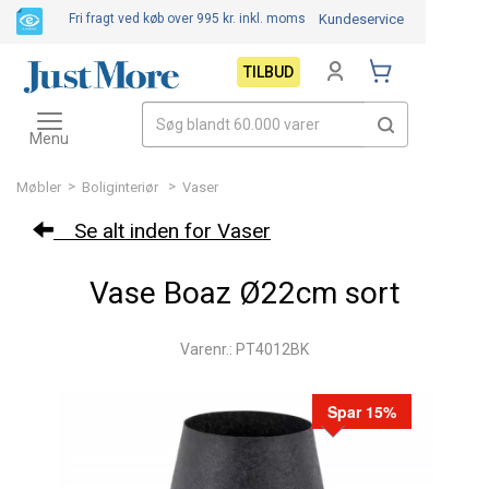
Fri fragt ved køb over 995 kr.
inkl. moms
Kundeservice
TILBUD
Toggle
navigation
Menu
>
>
Møbler
Boliginteriør
Vaser
Se alt inden for Vaser
Vase Boaz Ø22cm sort
Varenr.: PT4012BK
Spar 15%