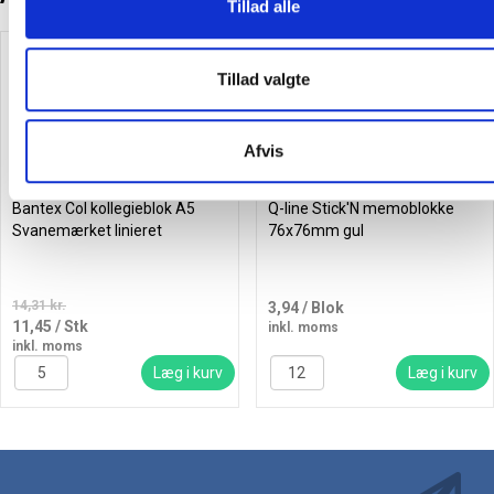
Tillad alle
Køb mere og spar
Spar 20%
Tillad valgte
Afvis
Bantex Col kollegieblok A5
Q-line Stick'N memoblokke
Svanemærket linieret
76x76mm gul
14,31 kr.
3,94
/ Blok
11,45
/ Stk
inkl. moms
inkl. moms
Læg i kurv
Læg i kurv