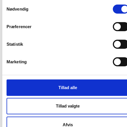
Samtykkevalg
Nødvendig
Præferencer
Statistik
Lintex magneter 30mm runde ekstra
kraftige i sort
Marketing
Fra 30,00 / stk
Læg i kurv
stk
Tillad alle
Tillad valgte
Afvis