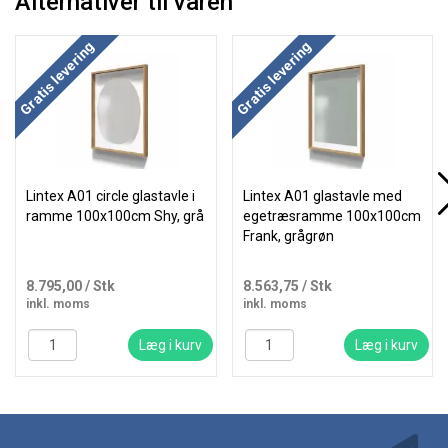
Alternativer til varen
Køb mere og spar
Køb mere og spar
Gratis levering
Gratis levering
Lintex A01 circle glastavle i
Lintex A01 glastavle med
ramme 100x100cm Shy, grå
egetræsramme 100x100cm
Frank, grågrøn
8.795,00
/ Stk
8.563,75
/ Stk
inkl. moms
inkl. moms
Læg i kurv
Læg i kurv