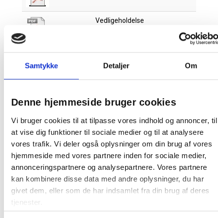
Vedligeholdelse
Denne Lintex tavle er en produktionsvare
Samtykke
Detaljer
Om
Den bliver først produceret, når den bestilles.
Derfor kan du ikke afbestille eller returnere den, så
snart vi har bekræftet bestillingen. Dette gælder
både for private og erhvervskunder.
Denne hjemmeside bruger cookies
At producere tavler på bestilling minimerer spild
Vi bruger cookies til at tilpasse vores indhold og annoncer, til
på fabrikken samt et stort varelager. Da tavlen
at vise dig funktioner til sociale medier og til at analysere
skal produceres særligt til dig, tager det ca. 15-21
vores trafik. Vi deler også oplysninger om din brug af vores
hverdage før varen kan leveres.
hjemmeside med vores partnere inden for sociale medier,
annonceringspartnere og analysepartnere. Vores partnere
kan kombinere disse data med andre oplysninger, du har
givet dem, eller som de har indsamlet fra din brug af deres
tjenester.
Relaterede produkter