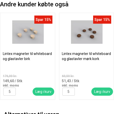
Andre kunder købte også
Spar 15%
Spar 15%
Lintex magneter til whiteboard
Lintex magneter til whiteboard
og glastavler birk
og glastavler mørk kork
176,00 kr.
60,50 kr.
149,60
/ Stk
51,43
/ Stk
inkl. moms
inkl. moms
Læg i kurv
Læg i kurv