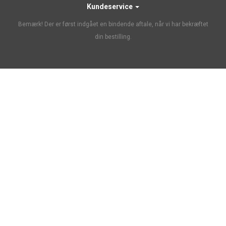
Kundeservice
Bemærk! Der er først indgået en bindende aftale, når vi har bekræftet
din bestilling.