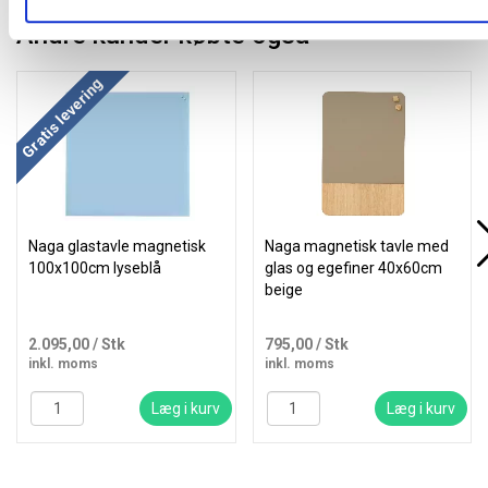
Andre kunder købte også
Køb mere og spar
Gratis levering
Naga glastavle magnetisk
Naga magnetisk tavle med
100x100cm lyseblå
glas og egefiner 40x60cm
beige
2.095,00
/ Stk
795,00
/ Stk
inkl. moms
inkl. moms
Læg i kurv
Læg i kurv