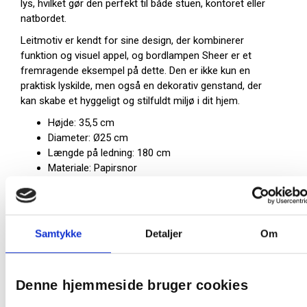
lys, hvilket gør den perfekt til både stuen, kontoret eller
natbordet.
Leitmotiv er kendt for sine design, der kombinerer
funktion og visuel appel, og bordlampen Sheer er et
fremragende eksempel på dette. Den er ikke kun en
praktisk lyskilde, men også en dekorativ genstand, der
kan skabe et hyggeligt og stilfuldt miljø i dit hjem.
Højde: 35,5 cm
Diameter: Ø25 cm
Længde på ledning: 180 cm
Materiale: Papirsnor
Fatning: 1x E27
Max wat: 25W
Farve: Grøn
Samtykke
Detaljer
Om
På lager:
1 stk
Farve:
Grøn
Denne hjemmeside bruger cookies
Producent:
Leitmotiv