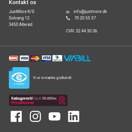
Kontakt os
JustMore K/S
info@justmore.dk
Solvang 12
70 20 55 37
3450 Allerød
CVR: 32 44 30 36
Vi er e-mærke godkendt