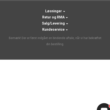
Løsninger
Retur og RMA
Salg/Levering
Kundeservice
Bemærk! Der er først indgået en bindende aftale, når vi har bekræftet
din bestilling.