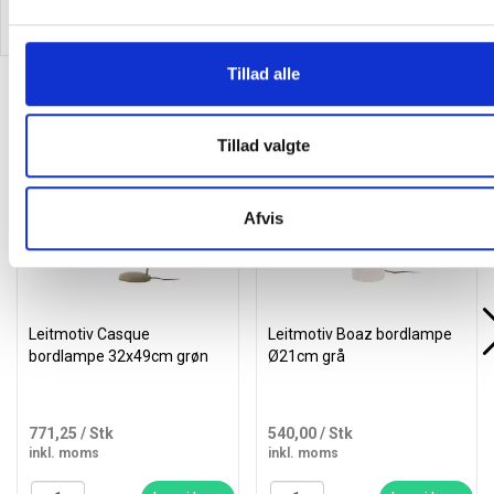
Læg i kurv
Læg i kurv
Tillad alle
Alternativer til varen
Tillad valgte
Afvis
Leitmotiv Casque
Leitmotiv Boaz bordlampe
bordlampe 32x49cm grøn
Ø21cm grå
771,25
/ Stk
540,00
/ Stk
inkl. moms
inkl. moms