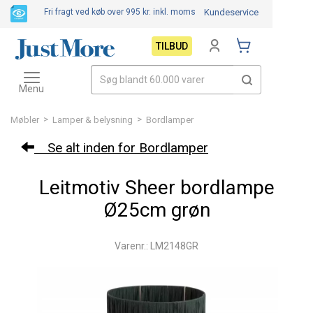
Fri fragt ved køb over 995 kr.
inkl. moms
Kundeservice
TILBUD
Toggle
navigation
Menu
>
>
Møbler
Lamper & belysning
Bordlamper
Se alt inden for Bordlamper
Leitmotiv Sheer bordlampe
Ø25cm grøn
Varenr.: LM2148GR