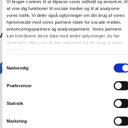
Vi bruger cookies til at tilpasse vores indhold og annoncer, til
at vise dig funktioner til sociale medier og til at analysere
vores trafik. Vi deler også oplysninger om din brug af vores
hjemmeside med vores partnere inden for sociale medier,
annonceringspartnere og analysepartnere. Vores partnere
Andre kunder købte også
kan kombinere disse data med andre oplysninger, du har
givet dem, eller som de har indsamlet fra din brug af deres
Gratis levering
tjenester.
Samtykkevalg
Nødvendig
Præferencer
MAULgate LED monitorlampe
Leitmotiv Hood bordlampe
80cm bred sort
38cm brun
Statistik
1.345,00
/ Stk
483,75
/ Stk
Marketing
inkl. moms
inkl. moms