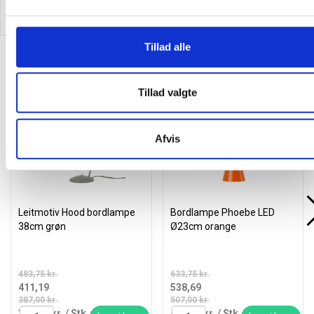
Læg i kurv
Læg i kurv
Tillad alle
Alternativer til varen
Tillad valgte
Spar 15%
Spar 15%
Spar 15%
Spar 15%
Afvis
Leitmotiv Hood bordlampe
Bordlampe Phoebe LED
38cm grøn
Ø23cm orange
483,75 kr.
633,75 kr.
411,19
538,69
387,00 kr.
507,00 kr.
328,95 kr.
/ Stk
430,95 kr.
/ Stk