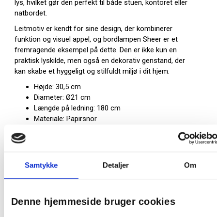
lys, hvilket gør den perfekt til både stuen, kontoret eller
natbordet.
Leitmotiv er kendt for sine design, der kombinerer
funktion og visuel appel, og bordlampen Sheer er et
fremragende eksempel på dette. Den er ikke kun en
praktisk lyskilde, men også en dekorativ genstand, der
kan skabe et hyggeligt og stilfuldt miljø i dit hjem.
Højde: 30,5 cm
Diameter: Ø21 cm
Længde på ledning: 180 cm
Materiale: Papirsnor
Fatning: 1x E27
Max wat: 25W
Farve: Gul
Samtykke
Detaljer
Om
På lager:
6 stk
Farve:
Gul
Denne hjemmeside bruger cookies
Producent:
Leitmotiv