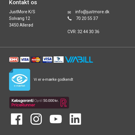
Kontakt os
JustMore K/S
info@justmore.dk
Solvang 12
70 20 55 37
3450 Allerød
CVR: 32 44 30 36
Vi er e-mærke godkendt