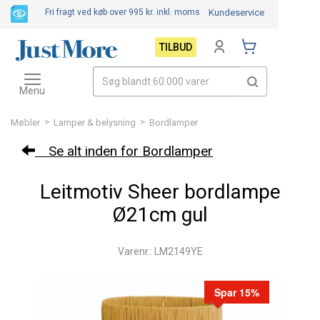
Fri fragt ved køb over 995 kr.
inkl. moms
Kundeservice
TILBUD
Toggle
navigation
Menu
>
>
Møbler
Lamper & belysning
Bordlamper
Se alt inden for Bordlamper
Leitmotiv Sheer bordlampe
Ø21cm gul
Varenr.: LM2149YE
Spar 15%