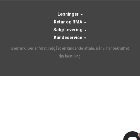
Løsninger
Retur og RMA
Salg/Levering
Kundeservice
Bemærk! Der er først indgået en bindende aftale, når vi har bekræftet
din bestilling.