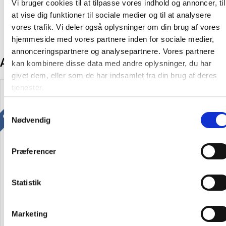
Vi bruger cookies til at tilpasse vores indhold og annoncer, til
at vise dig funktioner til sociale medier og til at analysere
vores trafik. Vi deler også oplysninger om din brug af vores
hjemmeside med vores partnere inden for sociale medier,
annonceringspartnere og analysepartnere. Vores partnere
Andre kunder købte også
kan kombinere disse data med andre oplysninger, du har
givet dem, eller som de har indsamlet fra din brug af deres
Gratis levering
tjenester.
Samtykkevalg
Nødvendig
Præferencer
MAULgate LED monitorlampe
Unilux KAPA foldbar
80cm bred sort
skrivebordslampe hvid
Statistik
1.345,00
1.076,00 kr.
/ Stk
120,00
96,00 kr.
/ Stk
Marketing
inkl. moms
inkl. moms
(1.345,00 kr. inkl. moms)
(120,00 kr. inkl. moms)