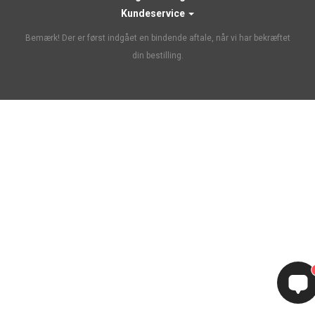
Kundeservice
Bemærk! Der er først indgået en bindende aftale, når vi har bekræftet
din bestilling.