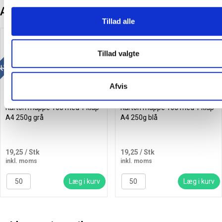
Andre kunder købte også
Tillad alle
Køb mere og spar
Køb mere og spar
Tillad valgte
Afvis
Karton mappe 103 med 1 klap
Karton mappe 103 med 1 klap
A4 250g grå
A4 250g blå
19,25
/ Stk
19,25
/ Stk
inkl. moms
inkl. moms
Læg i kurv
Læg i kurv