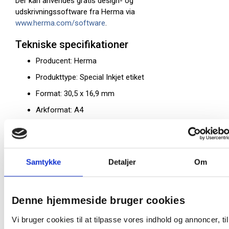
Der kan anvendes gratis design- og
udskrivningssoftware fra Herma via
www.herma.com/software
.
Tekniske specifikationer
Producent: Herma
Produkttype: Special Inkjet etiket
Format: 30,5 x 16,9 mm
Arkformat: A4
Farve: Hvid
Antal etiketter pr. ark: 96 stk.
Antal ark pr. pakke: 25 ark
Samtykke
Detaljer
Om
Antal etiketter pr. pakke: 2400 stk.
Papirkvalitet: 90 g/m² coated
Denne hjemmeside bruger cookies
Klæbetype: Permanent
Vi bruger cookies til at tilpasse vores indhold og annoncer, til
Printertype: Blækprinter (inkjet)