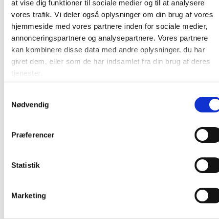
at vise dig funktioner til sociale medier og til at analysere
vores trafik. Vi deler også oplysninger om din brug af vores
Egenskaber og fordele
hjemmeside med vores partnere inden for sociale medier,
Udviklet til blækprintere
annonceringspartnere og analysepartnere. Vores partnere
90 g/m² coated papir
kan kombinere disse data med andre oplysninger, du har
givet dem, eller som de har indsamlet fra din brug af deres
Klare farver i fotokvalitet
tjenester.
Permanent klæbeevne
Leveres på A4-ark med 96 etiketter pr. ark
Samtykkevalg
Nødvendig
Gratis software til design og print tilgængelig
online
Præferencer
Farve:
Hvid
Statistik
Producent:
Herma
Marketing