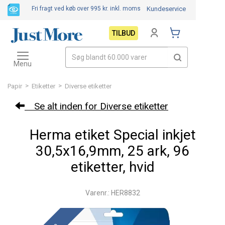
Fri fragt ved køb over 995 kr.
inkl. moms
Kundeservice
TILBUD
Toggle
navigation
Menu
>
>
Papir
Etiketter
Diverse etiketter
Se alt inden for Diverse etiketter
Herma etiket Special inkjet
30,5x16,9mm, 25 ark, 96
etiketter, hvid
Varenr.: HER8832