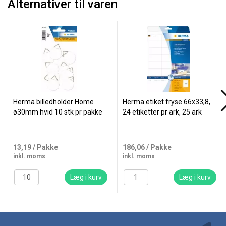
Alternativer til varen
Herma billedholder Home
Herma etiket fryse 66x33,8,
ø30mm hvid 10 stk pr pakke
24 etiketter pr ark, 25 ark
13,19
/ Pakke
186,06
/ Pakke
inkl. moms
inkl. moms
Læg i kurv
Læg i kurv