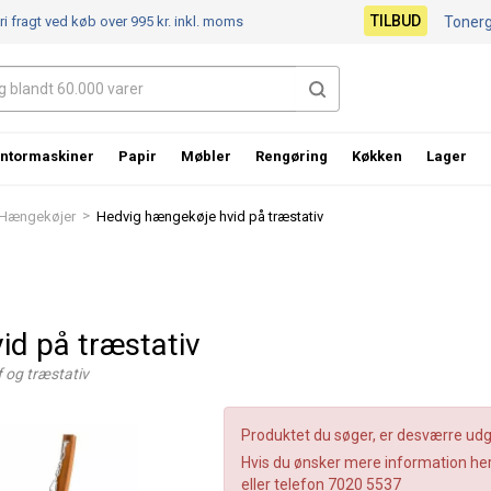
TILBUD
ri fragt ved køb over 995 kr.
inkl. moms
Toner
ntormaskiner
Papir
Møbler
Rengøring
Køkken
Lager
>
Hængekøjer
Hedvig hængekøje hvid på træstativ
id på træstativ
 og træstativ
Produktet du søger, er desværre udgå
Hvis du ønsker mere information her
eller telefon 7020 5537