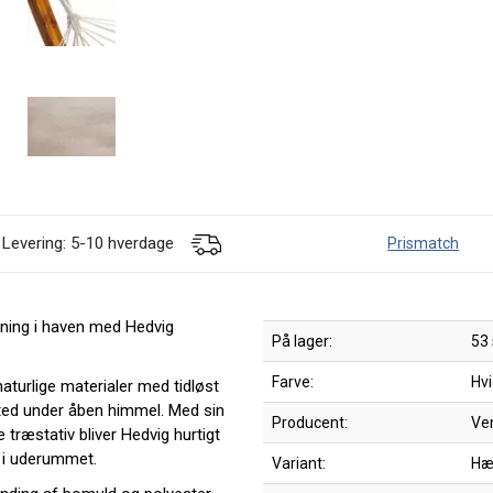
Levering: 5-10 hverdage
Prismatch
ning i haven med Hedvig
På lager:
53 
Farve:
Hv
urlige materialer med tidløst
sted under åben himmel. Med sin
Producent:
Ve
 træstativ bliver Hedvig hurtigt
s i uderummet.
Variant:
Hæ