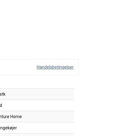
Handelsbetingelser
stk
id
nture Home
ngekøjer