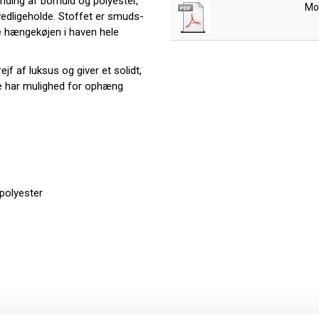
anding af bomuld og polyester,
Mo
edligeholde. Stoffet er smuds-
e hængekøjen i haven hele
ejf af luksus og giver et solidt,
kke har mulighed for ophæng
polyester