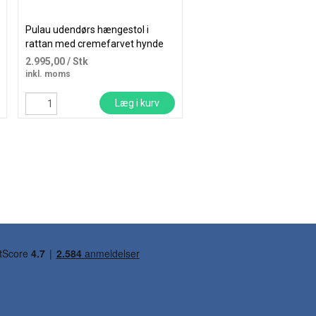
Pulau udendørs hængestol i
Trezza hængestol i stål b
rattan med cremefarvet hynde
2.995,00
/ Stk
1.995,00
/ Stk
inkl. moms
inkl. moms
Læg i kurv
Læg i