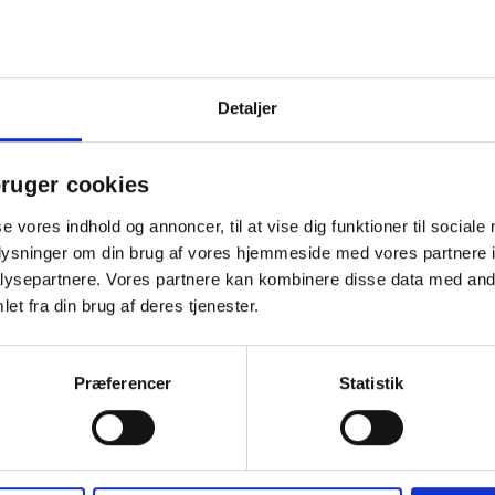
e
terrassen eller ved
Detaljer
 klud, møbelskum eller
ruger cookies
. Træstativet bør vaskes, tørres
ser. Påfør olie i skyggen for at
se vores indhold og annoncer, til at vise dig funktioner til sociale
 Regelmæssig vedligeholdelse
oplysninger om din brug af vores hjemmeside med vores partnere i
t smukke udtryk.
ysepartnere. Vores partnere kan kombinere disse data med andr
lagte valg til dig, der vil
et fra din brug af deres tjenester.
t udendørs design – en
til sommerens bedste øjeblikke.
Præferencer
Statistik