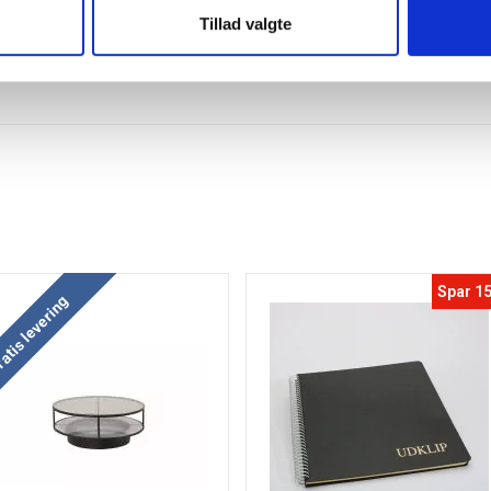
Tillad valgte
Spar 1
atis levering