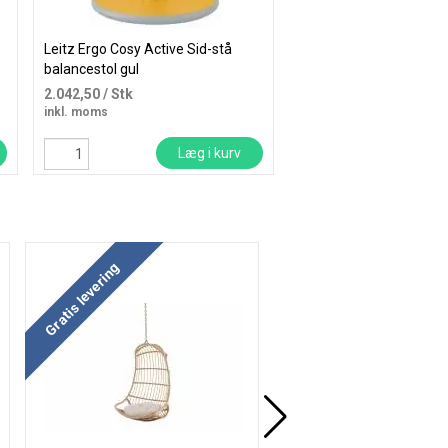
Leitz Ergo Cosy Active Sid-stå
Bordplade HPL til arbej
balancestol gul
24mm 1200x800mm g
2.042,50
/ Stk
1.831,25
/ Stk
inkl. moms
inkl. moms
Læg i kurv
Læ
Gratis levering
Gratis levering