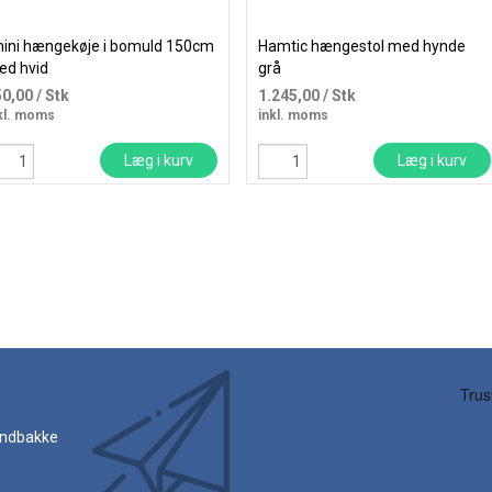
ini hængekøje i bomuld 150cm
Hamtic hængestol med hynde
ed hvid
grå
50,00
/ Stk
1.245,00
/ Stk
kl. moms
inkl. moms
Læg i kurv
Læg i kurv
 indbakke