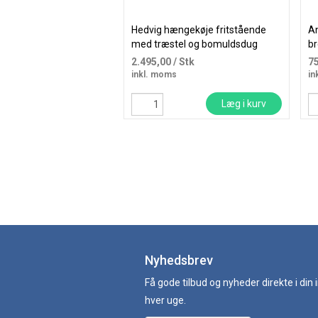
Hedvig hængekøje fritstående
An
med træstel og bomuldsdug
br
2.495,00
/ Stk
7
inkl. moms
in
Læg i kurv
Nyhedsbrev
Få gode tilbud og nyheder direkte i din
hver uge.