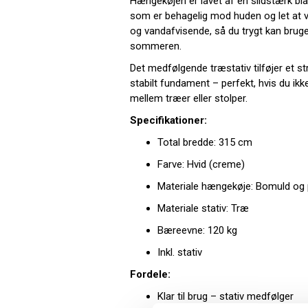
Hængekøjen er lavet af en slidstærk bl
som er behagelig mod huden og let at v
og vandafvisende, så du trygt kan brug
sommeren.
Det medfølgende træstativ tilføjer et str
stabilt fundament – perfekt, hvis du i
mellem træer eller stolper.
Specifikationer:
Total bredde: 315 cm
Farve: Hvid (creme)
Materiale hængekøje: Bomuld og 
Materiale stativ: Træ
Bæreevne: 120 kg
Inkl. stativ
Fordele:
Klar til brug – stativ medfølger