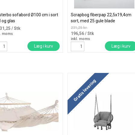
sterbo sofabord Ø100 cm i sort
Scrapbog fiberpap 22,5x19,4cm
l og glas
sort, med 25 gule blade
231,25 kr.
431,25
/ Stk
196,56
/ Stk
l. moms
inkl. moms
Læg i kurv
Læg i kurv
Gratis levering