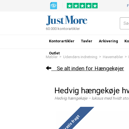
F
60.000 kontorartikler
Kontorartikler
Tavler
Arkivering
Ko
Outlet
>
>
>
Møbler
Udendørs indretning
Havemøbler
Se alt inden for Hængekøjer
Hedvig hængekøje hv
Hedvig hængekøje – luksus med hvidt stof
Gratis fragt