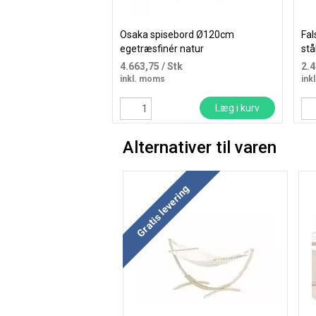
Osaka spisebord Ø120cm
Fal
egetræsfinér natur
stå
4.663,75
/ Stk
2.
inkl. moms
ink
Læg i kurv
Alternativer til varen
Gratis levering