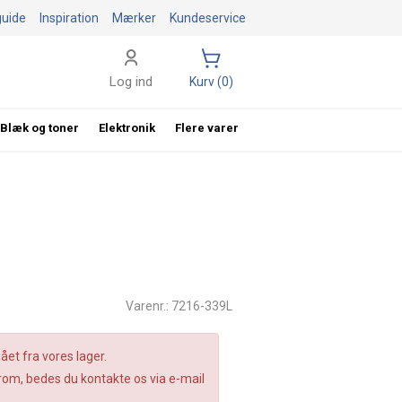
guide
Inspiration
Mærker
Kundeservice
Log ind
Kurv (0)
Blæk og toner
Elektronik
Flere varer
Varenr.: 7216-339L
et fra vores lager.
om, bedes du kontakte os via e-mail