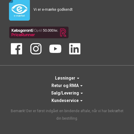
Vi er e-mærke godkendt
Løsninger
Retur og RMA
Salg/Levering
Kundeservice
Bemærk! Der er først indgået en bindende aftale, når vi har bekræftet
din bestilling.