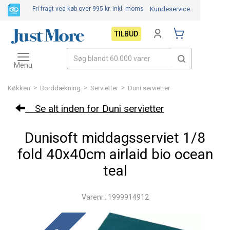
Fri fragt ved køb over 995 kr.
inkl. moms
Kundeservice
TILBUD
Toggle
navigation
Menu
>
>
>
Køkken
Borddækning
Servietter
Duni servietter
Se alt inden for Duni servietter
Dunisoft middagsserviet 1/8
fold 40x40cm airlaid bio ocean
teal
Varenr.: 1999914912