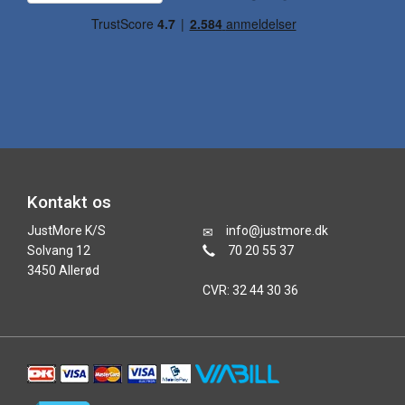
Kontakt os
JustMore K/S
info@justmore.dk
Solvang 12
70 20 55 37
3450 Allerød
CVR: 32 44 30 36