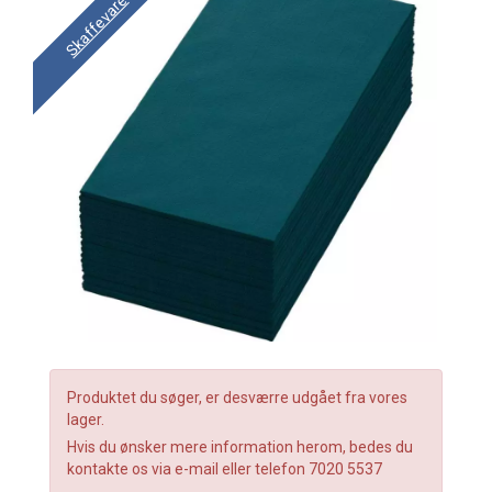
Skaffevare
Produktet du søger, er desværre udgået fra vores
lager.
Hvis du ønsker mere information herom, bedes du
kontakte os via e-mail eller telefon 7020 5537