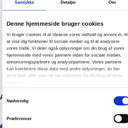
Samtykke
Detaljer
Om
Producent:
Duni
Produktdatablad
Denne hjemmeside bruger cookies
Vi bruger cookies til at tilpasse vores indhold og annoncer, til
Svanemærket
at vise dig funktioner til sociale medier og til at analysere
vores trafik. Vi deler også oplysninger om din brug af vores
Fødevaresikkerhedsdatablad
hjemmeside med vores partnere inden for sociale medier,
annonceringspartnere og analysepartnere. Vores partnere
kan kombinere disse data med andre oplysninger, du har
givet dem, eller som de har indsamlet fra din brug af deres
tjenester.
Samtykkevalg
Andre kunder købte også
Nødvendig
Køb mere og spar
Fast lav pris
Præferencer