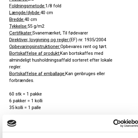
Foldningsmetode:
1/8 fold
Længde/dybde:
40 cm
Bredde:
40 cm
Tykkelse:
55 g/m2
Certifikater:
Svanemærket, Til fødevarer
Direktiver, lovgivning og regler:
(EF) nr. 1935/2004
Opbevaringsinstruktioner:
Opbevares rent og tørt.
Bortskaffelse af produkt:
Kan bortskaffes med
almindeligt husholdningsaffald sorteret efter lokale
regler.
Bortskaffelse af emballage:
Kan genbruges eller
forbrændes.
60 stk = 1 pakke
6 pakker = 1 kolli
35 kolli = 1 palle
Palle:
12600 stk
Farve:
Blå