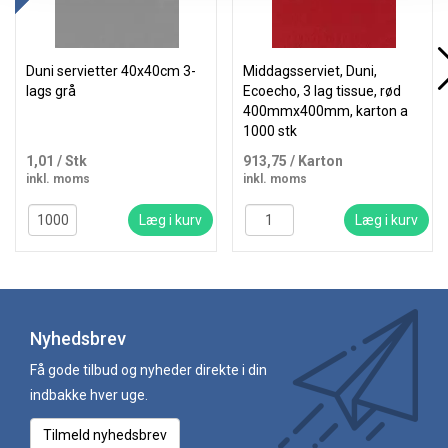
Duni servietter 40x40cm 3-
Middagsserviet, Duni,
lags grå
Ecoecho, 3 lag tissue, rød
400mmx400mm, karton a
1000 stk
1,01
/ Stk
913,75
/ Karton
inkl. moms
inkl. moms
Læg i kurv
Læg i kurv
Nyhedsbrev
Få gode tilbud og nyheder direkte i din
indbakke hver uge.
Tilmeld nyhedsbrev