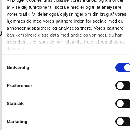
Vi bruger cookies til at tilpasse vores indhold og annoncer, til
at vise dig funktioner til sociale medier og til at analysere
vores trafik. Vi deler også oplysninger om din brug af vores
hjemmeside med vores partnere inden for sociale medier,
annonceringspartnere og analysepartnere. Vores partnere
Andre kunder købte også
kan kombinere disse data med andre oplysninger, du har
givet dem, eller som de har indsamlet fra din brug af deres
tjenester.
Spar 15%
Spar 15%
Spar 15%
Spar 15%
Samtykkevalg
Nødvendig
Præferencer
Spisegaffel P1 19.5 cm i
Picardie drikkeglas 36cl højde
rustfrit stål
12,3cm diameter Ø8,7cm
Statistik
16,25 kr.
39,81 kr.
13,79
33,84
Marketing
13,00 kr.
31,85 kr.