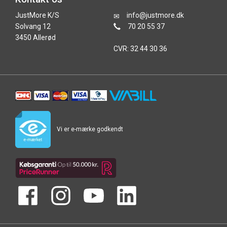
JustMore K/S
info@justmore.dk
Solvang 12
70 20 55 37
3450 Allerød
CVR: 32 44 30 36
Vi er e-mærke godkendt