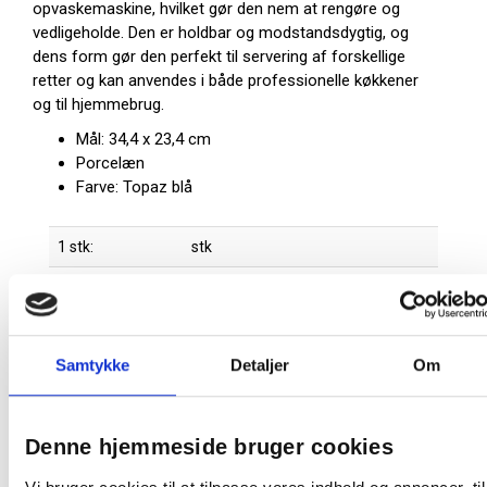
opvaskemaskine, hvilket gør den nem at rengøre og
vedligeholde. Den er holdbar og modstandsdygtig, og
dens form gør den perfekt til servering af forskellige
retter og kan anvendes i både professionelle køkkener
og til hjemmebrug.
Mål: 34,4 x 23,4 cm
Porcelæn
Farve: Topaz blå
1 stk:
stk
Farve:
Blå
Producent:
Churchill
Samtykke
Detaljer
Om
Fødevarekontaktmaterialer
Fødevaregodkendelser
Denne hjemmeside bruger cookies