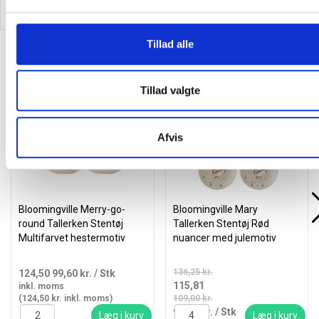
11,03 kr.
/ Stk
27,07 kr.
/ Stk
Læg i kurv
Læg i kurv
inkl. moms
inkl. moms
(13,79 kr. inkl. moms)
(33,84 kr. inkl. moms)
Tillad alle
Alternativer til varen
Tillad valgte
Fast lav pris
Spar 15%
Spar 15%
Afvis
Bloomingville Merry-go-
Bloomingville Mary
round Tallerken Stentøj
Tallerken Stentøj Rød
Multifarvet hestermotiv
nuancer med julemotiv
136,25 kr.
124,50
99,60 kr.
/ Stk
115,81
inkl. moms
(124,50 kr. inkl. moms)
109,00 kr.
92,65 kr.
/ Stk
Læg i kurv
Læg i kurv