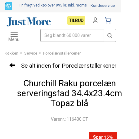
Fri fragt ved køb over 995 kr.
inkl. moms
Kundeservice
TILBUD
Toggle
navigation
Menu
>
>
Køkken
Service
Porcelænstallerkener
Se alt inden for Porcelænstallerkener
Churchill Raku porcelæn
serveringsfad 34.4x23.4cm
Topaz blå
Varenr.: 116400.CT
Spar 15%