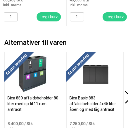
63,56
/ Stk
49,63
/ Stk
inkl. moms
inkl. moms
Læg i kurv
Læg i kurv
Alternativer til varen
Køb mere og spar
Køb mere og spar
Gratis levering
Gratis levering
Bica 880 affaldsbeholder 80
Bica Basic 883
liter med op til 11 rum
affaldsbeholder 4x45 liter
antracit
åben og med låg antracit
8.400,00
/ Stk
7.250,00
/ Stk