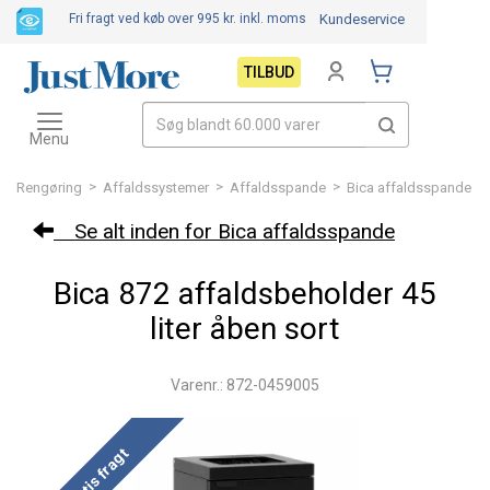
Fri fragt ved køb over 995 kr.
inkl. moms
Kundeservice
TILBUD
Toggle
navigation
Menu
>
>
>
Rengøring
Affaldssystemer
Affaldsspande
Bica affaldsspande
Se alt inden for Bica affaldsspande
Bica 872 affaldsbeholder 45
liter åben sort
Varenr.: 872-0459005
Gratis fragt