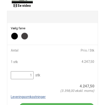
Se video
Vælg farve
Antal
Pris / Stk
4.247,50
1 stk
stk
4.247,50
(
3.398,00
ekskl. moms)
Leveringsomkostninger