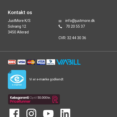
Kontakt os
JustMore K/S
info@justmore.dk
Solvang 12
70 20 55 37
3450 Allerød
CVR: 32 44 30 36
Vi er e-mærke godkendt