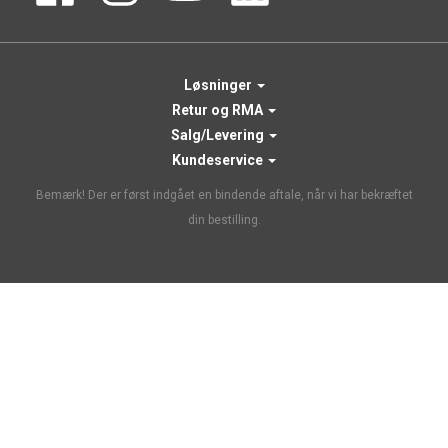
Løsninger
Retur og RMA
Salg/Levering
Kundeservice
Bemærk! Der er først indgået en bindende aftale, når vi har bekræftet
din bestilling.