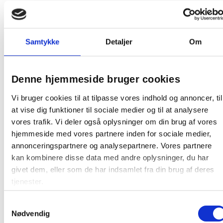
Indhold: 0,5 liter
Miljø: RPET
Uden brus
Samtykke
Detaljer
Om
BEMÆRK:
Prisen er inkl. pant B på 1,20 kr. ex moms pr.
flaske (1,50 kr. inkl. moms)
Denne hjemmeside bruger cookies
1 pakke:
12 pakke
Vi bruger cookies til at tilpasse vores indhold og annoncer, til
Farve:
Vand
at vise dig funktioner til sociale medier og til at analysere
vores trafik. Vi deler også oplysninger om din brug af vores
Oprindelsesland:
Danmark
hjemmeside med vores partnere inden for sociale medier,
Producent:
Aqua d'or
annonceringspartnere og analysepartnere. Vores partnere
kan kombinere disse data med andre oplysninger, du har
Produktdatablad
givet dem, eller som de har indsamlet fra din brug af deres
tjenester.
Samtykkevalg
Nødvendig