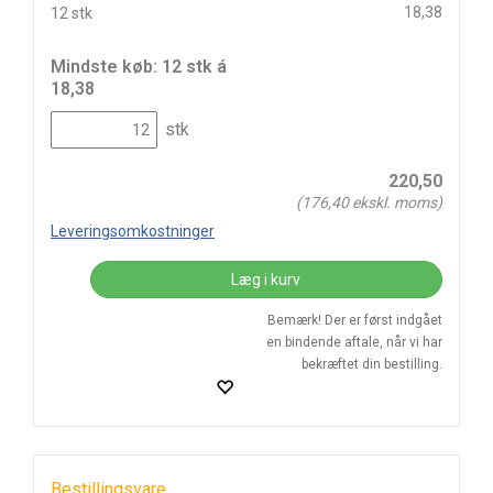
18,38
12 stk
Mindste køb: 12 stk á
18,38
stk
220,50
(
176,40
ekskl. moms)
Leveringsomkostninger
Læg i kurv
Bemærk! Der er først indgået
en bindende aftale, når vi har
bekræftet din bestilling.
Bestillingsvare