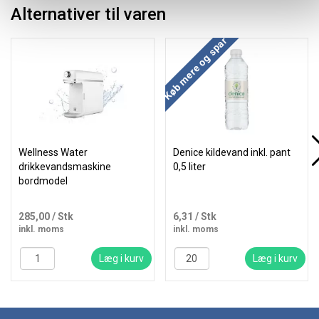
Alternativer til varen
Køb mere og spar
Wellness Water
Denice kildevand inkl. pant
drikkevandsmaskine
0,5 liter
bordmodel
285,00
/ Stk
6,31
/ Stk
inkl. moms
inkl. moms
Læg i kurv
Læg i kurv