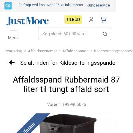
Fri fragt ved køb over 995 kr.
inkl. moms
Kundeservice
TILBUD
Toggle
navigation
Menu
>
>
>
Rengøring
Affaldssystemer
Affaldsspande
Kildesorteringsspand
Se alt inden for Kildesorteringsspande
Affaldsspand Rubbermaid 87
liter til tungt affald sort
Varenr.: 1999905025
Skaffevare