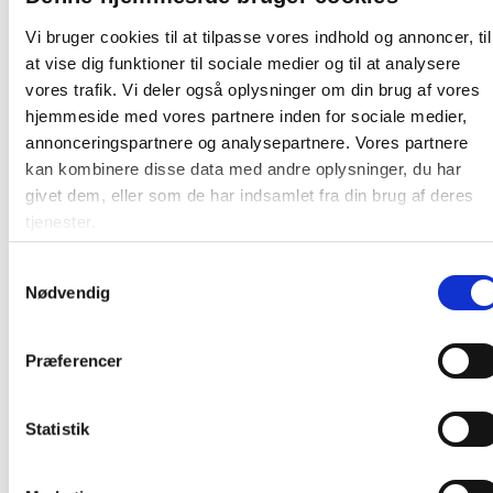
Vi bruger cookies til at tilpasse vores indhold og annoncer, til
at vise dig funktioner til sociale medier og til at analysere
vores trafik. Vi deler også oplysninger om din brug af vores
hjemmeside med vores partnere inden for sociale medier,
annonceringspartnere og analysepartnere. Vores partnere
Andre kunder købte også
kan kombinere disse data med andre oplysninger, du har
Køb mere og spar
Køb mere og spar
givet dem, eller som de har indsamlet fra din brug af deres
tjenester.
Samtykkevalg
Nødvendig
Præferencer
Affaldsspand plast med
Rotho Bio affaldsspand
svinglåg 50 liter 40x68cm
22,5x23x28cm 9 liter
sort
mørkegrøn
Statistik
410,00
/ Stk
152,13
/ Stk
inkl. moms
inkl. moms