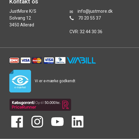
Kontakt os
JustMore K/S
info@justmore.dk
Solvang 12
70 20 55 37
3450 Allerød
CVR: 32 44 30 36
Vi er e-mærke godkendt