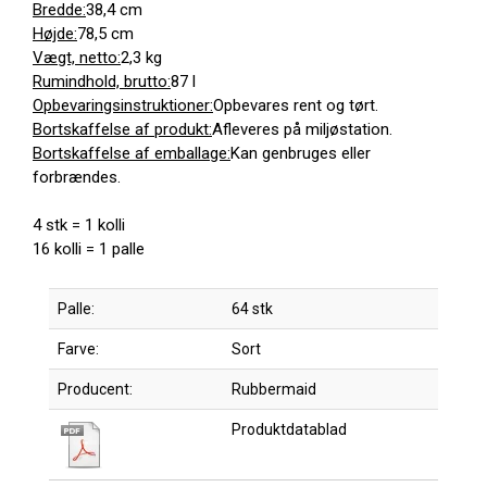
Bredde:
38,4 cm
Højde:
78,5 cm
Vægt, netto:
2,3 kg
Rumindhold, brutto:
87 l
Opbevaringsinstruktioner:
Opbevares rent og tørt.
Bortskaffelse af produkt:
Afleveres på miljøstation.
Bortskaffelse af emballage:
Kan genbruges eller
forbrændes.
4 stk = 1 kolli
16 kolli = 1 palle
Palle:
64 stk
Farve:
Sort
Producent:
Rubbermaid
Produktdatablad