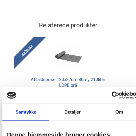
Relaterede produkter
Skaffevare
Affaldspose 130x87cm 80my 210liter
LDPE grå
Fra 114,94 / rulle
Samtykke
Detaljer
Om
Læg i kurv
ruller
Denne hjemmeside bruger cookies