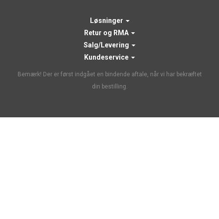
Løsninger
Retur og RMA
Salg/Levering
Kundeservice
Bemærk! Der er først indgået en bindende aftale, når vi har bekræftet
din bestilling.