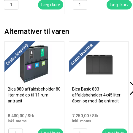
Læg i kurv
Læg i kurv
Alternativer til varen
Køb mere og spar
Køb mere og spar
Gratis levering
Gratis levering
Bica 880 affaldsbeholder 80
Bica Basic 883
liter med op til 11 rum
affaldsbeholder 4x45 liter
antracit
åben og med låg antracit
8.400,00
/ Stk
7.250,00
/ Stk
inkl. moms
inkl. moms