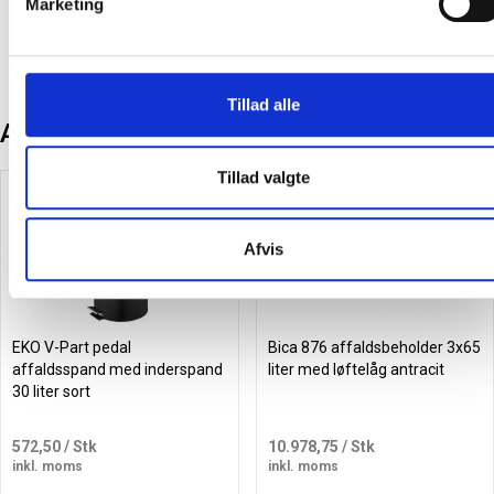
Marketing
Læg i kurv
Læg i kurv
Tillad alle
Andre kunder købte også
Tillad valgte
Gratis levering
Afvis
EKO V-Part pedal
Bica 876 affaldsbeholder 3x65
affaldsspand med inderspand
liter med løftelåg antracit
30 liter sort
572,50
/ Stk
10.978,75
/ Stk
inkl. moms
inkl. moms