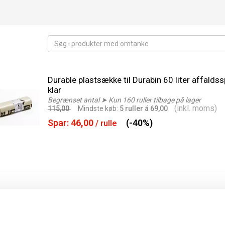
Durable plastsække til Durabin 60 liter affalds
klar
Begrænset antal ➤ Kun 160 ruller tilbage på lager
(inkl. moms)
115,00
Min
dste
køb:
5 ruller á 69,00
Spar:
46,00
(-40%)
/ rulle
Durable Penneholder ECO genbrugsplast grå | O
Begrænset antal ➤ Kun 20 stk tilbage på lager