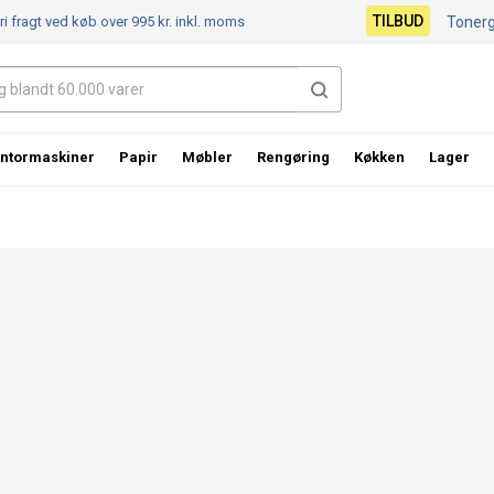
TILBUD
ri fragt ved køb over 995 kr.
inkl. moms
Toner
ntormaskiner
Papir
Møbler
Rengøring
Køkken
Lager