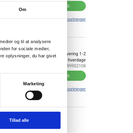
Køb
Om
Leveringsomkostninger
 medier og til at analysere
nden for sociale medier,
stk
På lager:
Levering 1-2
e oplysninger, du har givet
hverdage
Varenr.:
O1999902108
Køb
Marketing
Leveringsomkostninger
Tillad alle