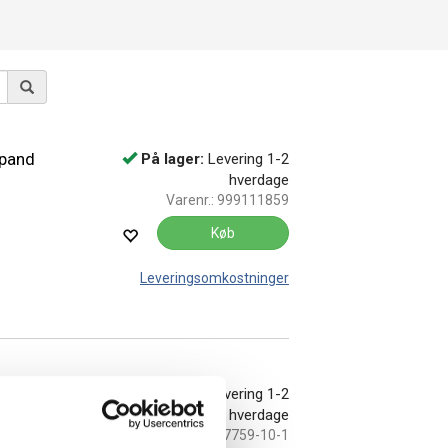
spand
På lager:
Levering 1-2
hverdage
Varenr.:
999111859
Køb
Leveringsomkostninger
utlet
På lager:
Levering 1-2
hverdage
Varenr.:
7759-10-1