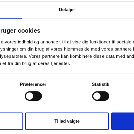
(inkl. moms)
42,50
Min
dste
køb:
2 stk á 34,00
Spar:
8,50
(-20%)
/ stk
Detaljer
ruger cookies
se vores indhold og annoncer, til at vise dig funktioner til sociale
oplysninger om din brug af vores hjemmeside med vores partnere i
Engangshandske LDPE Medium 18my klar, 100 
ysepartnere. Vores partnere kan kombinere disse data med andr
Begrænset antal ➤ Kun 290 pakker tilbage på lager
et fra din brug af deres tjenester.
(inkl. moms)
25,00
Min
dste
køb:
10 pakker á 12,50
Spar:
12,50
(-50%)
/ pakke
Præferencer
Statistik
Tillad valgte
1