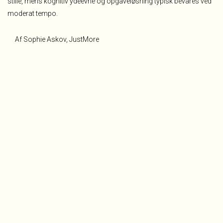
stille, mens kognitiv ydeevne og opgaveløsning typisk bevares ved
moderat tempo
.
Af Sophie Askov, JustMore