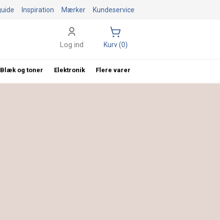
guide
Inspiration
Mærker
Kundeservice
Log ind
Kurv (0)
Blæk og toner
Elektronik
Flere varer