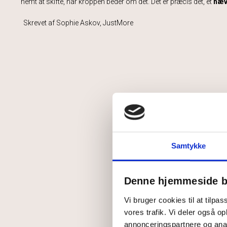
nemt at skifte, når kroppen beder om det. Det er præcis dét, et
hæv
Skrevet af Sophie Askov, JustMore
Samtykke
Denne hjemmeside b
Vi bruger cookies til at tilpas
vores trafik. Vi deler også 
annonceringspartnere og anal