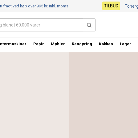
TILBUD
ri fragt ved køb over 995 kr.
inkl. moms
Toner
ntormaskiner
Papir
Møbler
Rengøring
Køkken
Lager